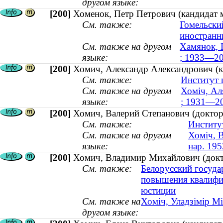
другом языке:
[200]
Хоменок, Петр Петрович (кандидат 
См. также:
Гомельски
иностранн
См. также на другом
Хамянок, 
языке:
; 1933—20
[200]
Хомич, Александр Александрович (к
См. также:
Институт 
См. также на другом
Хоміч, Ал
языке:
; 1931—2
[200]
Хомич, Валерий Степанович (доктор 
См. также:
Институ
См. также на другом
Хоміч, В
языке:
нар. 195
[200]
Хомич, Владимир Михайлович (докто
См. также:
Белорусский госуда
повышения квалифик
юстиции
См. также на
Хоміч, Уладзімір М
другом языке: