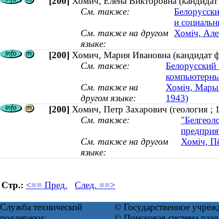
[200]
Хомич, Елена Викторовна (кандидат 
См. также:
Белорусски
и социальн
См. также на другом
Хоміч, Але
языке:
[200]
Хомич, Мария Ивановна (кандидат фи
См. также:
Белорусский 
компьютерны
См. также на
Хоміч, Марыя
другом языке:
1943)
[200]
Хомич, Петр Захарович (геология ;
См. также:
"Белгеол
предприя
См. также на другом
Хоміч, Пё
языке:
Стр.:
<== Пред.
След. ==>
Служба технической
© Государственное учреж
поддержки:
© Поисковая система ра