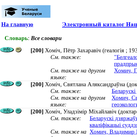
На главную
Словарь
:
Все словари
[200]
Хоміч, Пётр Захаравіч (геалогія ; 
См. также:
"Белгеало
прадпрые
См. также на другом
Хомич, П
языке:
[200]
Хоміч, Святлана Аляксандраўна (докт
См. также:
Беларускі
См. также на другом
Хомич, Св
языке:
геоэкологи
[200]
Хоміч, Уладзімір Міхайлавіч (докта
См. также:
Беларускі дзяржаў
кваліфікацыі суддз
См. также на
Хомич, Владимир М