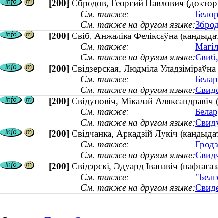
[200]
Сбродов, Георгий Павлович (доктор 
См. также:
Белор
См. также на другом языке:
Зброд
[200]
Свіб, Анжаліка Феліксаўна (кандыда
См. также:
Магіл
См. также на другом языке:
Свиб,
[200]
Свідзерская, Людміла Уладзіміраўна 
См. также:
Белар
См. также на другом языке:
Свиде
[200]
Свідуновіч, Мікалай Аляксандравіч (
См. также:
Белар
См. также на другом языке:
Свиду
[200]
Свідчанка, Аркадзій Лукіч (кандыдат
См. также:
Гродз
См. также на другом языке:
Свидч
[200]
Свідэрскі, Эдуард Іванавіч (нафтагаз
См. также:
"Белг
См. также на другом языке:
Свиде