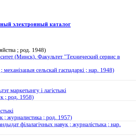
йства ; род. 1948)
итет (Минск). Факультет "Технический сервис в
 механізацыя сельскай гаспадаркі ; нар. 1948)
тэт маркетынгу і лагістыкі
 ; род. 1958)
істыкі
 ; журналистика ; род. 1957)
ндыдат філалагічных навук ; журналістыка ; нар.