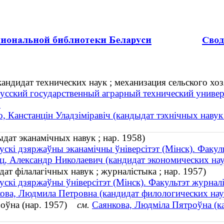
ндидат технических наук ; механизация сельского хозя
усский государственный аграрный технический универс
"
, Канстанцін Уладзіміравіч (кандыдат тэхнічных навук ;
дат эканамічных навук ; нар. 1958)
ускі дзяржаўны эканамічны ўніверсітэт (Мінск). Факуль
ц, Александр Николаевич (кандидат экономических наук
т філалагічных навук ; журналістыка ; нар. 1957)
ускі дзяржаўны ўніверсітэт (Мінск). Факультэт журнал
ова, Людмила Петровна (кандидат филологических наук
роўна (нар. 1957)
см.
Саянкова, Людміла Пятроўна (ка