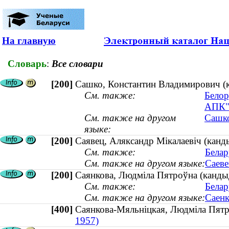
На главную
Словарь
:
Все словари
[200]
Сашко, Константин Владимирович (ка
См. также:
Белор
АПК
См. также на другом
Сашко
языке:
[200]
Саявец, Аляксандр Мікалаевіч (канды
См. также:
Белар
См. также на другом языке:
Саеве
[200]
Саянкова, Людміла Пятроўна (кандыда
См. также:
Белар
См. также на другом языке:
Саенк
[400]
Саянкова-Мяльніцкая, Людміла Пят
1957)