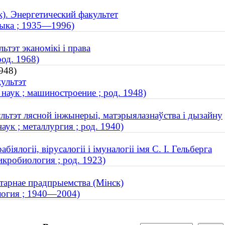
). Энергетический факультет
етыка ; 1935—1996)
ьтэт эканомікі і права
од. 1968)
948)
культэт
аук ; машиностроение ; род. 1948)
ультэт лясной інжынерыі, матэрыялазнаўства і дызайну
ук ; металлургия ; род. 1940)
ялогіі, вірусалогіі і імуналогіі імя С. І. Гельберга
кробиология ; род. 1923)
нітарнае прадпрыемства (Мінск)
логия ; 1940—2004)