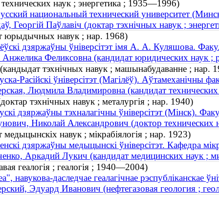
технических наук ; энергетика ; 1935—1996)
усский национальный технический университет (Минск
аў, Георгій Паўлавіч (доктар тэхнічных навук ; энерг
т юрыдычных навук ; нар. 1968)
ёўскі дзяржаўны ўніверсітэт імя А. А. Куляшова. Факул
 Анжелика Феликсовна (кандидат юридических наук ; р
(кандыдат тэхнічных навук ; машынабудаванне ; нар. 1
уска-Расійскі ўніверсітэт (Магілёў). Аўтамеханічны фа
рская, Людмила Владимировна (кандидат технических н
доктар тэхнічных навук ; металургія ; нар. 1940)
ускі дзяржаўны тэхналагічны ўніверсітэт (Мінск). Фак
нович, Николай Александрович (доктор технических на
 медыцынскіх навук ; мікрабіялогія ; нар. 1923)
енскі дзяржаўны медыцынскі ўніверсітэт. Кафедра мікрабі
енко, Аркадий Лукич (кандидат медицинских наук ; ми
авая геалогія ; геалогія ; 1940—2004)
еа", навукова-даследчае геалагічнае рэспубліканскае ў
рский, Эдуард Иванович (нефтегазовая геология ; гео