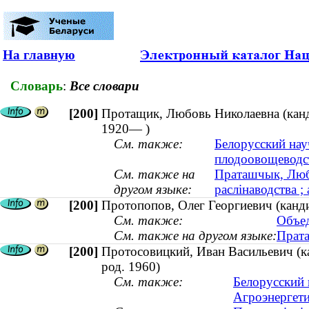
На главную
Словарь
:
Все словари
[200]
Протащик, Любовь Николаевна (канди
1920— )
См. также:
Белорусский нау
плодоовощеводс
См. также на
Праташчык, Любо
другом языке:
раслінаводства ;
[200]
Протопопов, Олег Георгиевич (канди
См. также:
Объед
См. также на другом языке:
Прата
[200]
Протосовицкий, Иван Васильевич (ка
род. 1960)
См. также:
Белорусский 
Агроэнергети