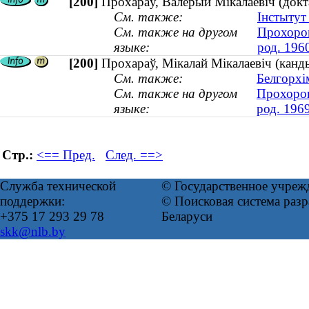
[200]
Прохараў, Валерый Мікалаевіч (докта
См. также:
Інстытут
См. также на другом
Прохоров
языке:
род. 196
[200]
Прохараў, Мікалай Мікалаевіч (кандыд
См. также:
Белгорхі
См. также на другом
Прохоров
языке:
род. 196
Стр.:
<== Пред.
След. ==>
Служба технической
© Государственное учреж
поддержки:
© Поисковая система ра
+375 17 293 29 78
Беларуси
skk@nlb.by