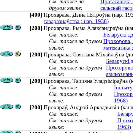
См. также на
Пратасавіцкі,
другом языке:
сельскай гасп
[400]
Прохарава, Дзіна Пятроўна (нар. 
таваразнаўства ; нар. 1938)
[200]
Прохарава, Рыма Аляксандраўна (кан
См. также:
Беларускі д
См. также на другом
Прохорова, 
языке:
математика ;
[200]
Прохарава, Святлана Міхайлаўна (до
См. также:
Беларускі 
См. также на другом
Прохорова,
языке:
языкознан
[200]
Прохарава, Таццяна Уладзіміраўна (к
См. также:
Інстыту
См. также на другом
Прохоро
языке:
1968)
[200]
Прохараў, Андрэй Аркадзьевіч (канд
См. также:
Белару
См. также на другом
Прохор
языке:
1963)