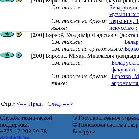
[200]
Бярковіч, Таццяна Леанідаўна (канды
См. также:
Беларуская
музычных 
См. также на другом
Беркович, 
языке:
искусство ;
[200]
Бяркоў, Уладзімір Фядотавіч (доктар
См. также:
Белар
См. также на другом языке:
Берко
[200]
Бярозка, Міхаіл Мікалаевіч (кандыда
См. также:
Беларускі 
факультэт
См. также на другом
Березко, М
языке:
агрономия 
Стр.:
<== Пред.
След. ==>
Служба технической
© Государственное учреж
поддержки:
© Поисковая система ра
+375 17 293 29 78
Беларуси
skk@nlb.by