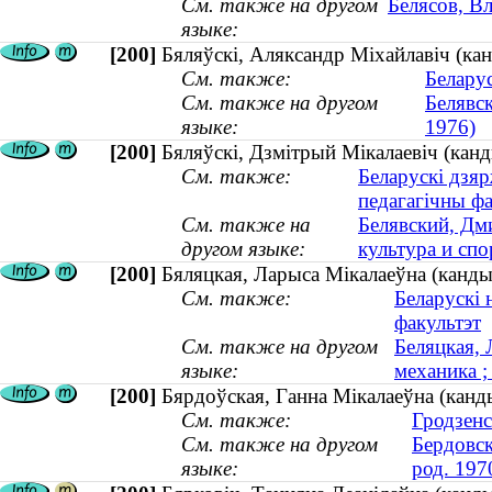
См. также на другом
Белясов, В
языке:
[200]
Бяляўскі, Аляксандр Міхайлавіч (кан
См. также:
Беларус
См. также на другом
Белявс
языке:
1976)
[200]
Бяляўскі, Дзмітрый Мікалаевіч (канды
См. также:
Беларускі дзяр
педагагічны фа
См. также на
Белявский, Дм
другом языке:
культура и спо
[200]
Бяляцкая, Ларыса Мікалаеўна (кандыд
См. также:
Беларускі 
факультэт
См. также на другом
Беляцкая, 
языке:
механика ;
[200]
Бярдоўская, Ганна Мікалаеўна (канд
См. также:
Гродзенс
См. также на другом
Бердовск
языке:
род. 197