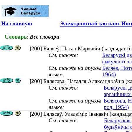
На главную
Словарь
:
Все словари
[200]
Бяляеў, Патап Маркавіч (кандыдат бі
См. также:
Беларускі д
факультэт з
См. также на другом
Беляев, Пот
языке:
1964)
[200]
Бялясава, Наталля Аляксандраўна (ка
См. также:
Беларускі д
арганічных
См. также на другом
Белясова, Н
языке:
род. 1954)
[200]
Бялясаў, Уладзімір Іванавіч (кандыд
См. также:
Беларуская 
будаўнічы 