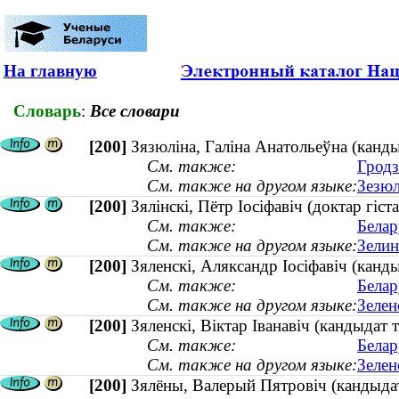
На главную
Словарь
:
Все словари
[200]
Зязюліна, Галіна Анатольеўна (канды
См. также:
Гродз
См. также на другом языке:
Зезюл
[200]
Зялінскі, Пётр Іосіфавіч (доктар гі
См. также:
Белар
См. также на другом языке:
Зелин
[200]
Зяленскі, Аляксандр Іосіфавіч (канды
См. также:
Белар
См. также на другом языке:
Зелен
[200]
Зяленскі, Віктар Іванавіч (кандыдат 
См. также:
Белар
См. также на другом языке:
Зелен
[200]
Зялёны, Валерый Пятровіч (кандыдат 