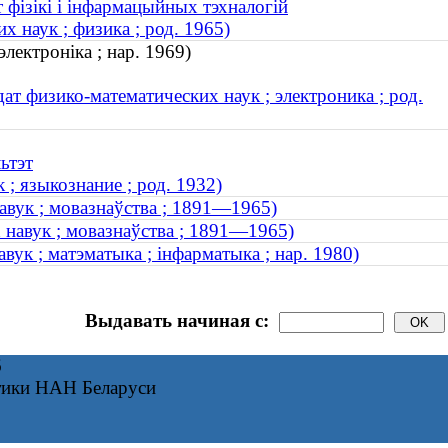
 фізікі і інфармацыйных тэхналогій
 наук ; физика ; род. 1965)
лектроніка ; нар. 1969)
ат физико-математических наук ; электроника ; род.
ьтэт
 ; языкознание ; род. 1932)
навук ; мовазнаўства ; 1891—1965)
х навук ; мовазнаўства ; 1891—1965)
вук ; матэматыка ; інфарматыка ; нар. 1980)
Выдавать начиная с:
6
тики НАН Беларуси