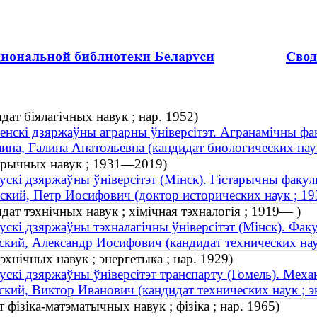
дат біялагічных навук ; нар. 1952)
енскі дзяржаўны аграрны ўнiверсiтэт. Агранамічны фа
ина, Галина Анатольевна (кандидат биологических наук
старычных навук ; 1931—2019)
ускі дзяржаўны ўніверсітэт (Мінск). Гістарычны факул
ский, Петр Иосифович (доктор исторических наук ; 
дат тэхнічных навук ; хімічная тэхналогія ; 1919— )
ускі дзяржаўны тэхналагічны ўніверсітэт (Мінск). Факу
ский, Александр Иосифович (кандидат технических нау
тэхнічных навук ; энергетыка ; нар. 1929)
ускі дзяржаўны ўніверсітэт транспарту (Гомель). Меха
ский, Виктор Иванович (кандидат технических наук ; эн
фізіка-матэматычных навук ; фізіка ; нар. 1965)