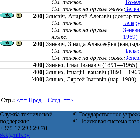
См. также:
Гомел
См. также на другом языке:
Зелен
[200]
Зяневіч, Андрэй Алегавіч (доктар тэ
См. также:
Белару
См. также на другом
Зеневи
языке:
1969)
[200]
Зяневіч, Зінаіда Аляксееўна (кандыда
См. также:
Белар
См. также на другом языке:
Зенев
[400]
Зянько, Ігнат Іванавіч (1891—196
[400]
Зянько, Ігнацій Іванавіч (1891—1
[400]
Зянько, Сяргей Іванавіч (нар. 1980
Стр.:
<== Пред.
След. ==>
Служба технической
© Государственное учреж
поддержки:
© Поисковая система раз
+375 17 293 29 78
skk@nlb.by