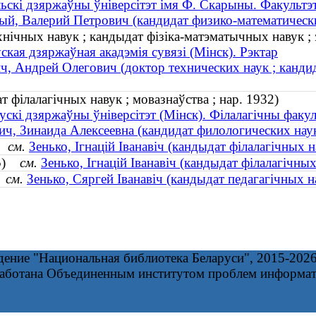
ьскі дзяржаўны ўніверсітэт імя Ф. Скарыны. Факультэт
ый, Валерий Петрович (кандидат физико-математических
хнічных навук ; кандыдат фізіка-матэматычных навук ; э
ская дзяржаўная акадэмія сувязі (Мінск). Рэктар
ч, Андрей Олегович (доктор технических наук ; кандид
т філалагічных навук ; мовазнаўства ; нар. 1932)
ускі дзяржаўны ўніверсітэт (Мінск). Філалагічны факул
ич, Зинаида Алексеевна (кандидат филологических наук
5)
см.
Зенько, Ігнацій Іванавіч (кандыдат філалагічных 
965)
см.
Зенько, Ігнацій Іванавіч (кандыдат філалагічны
)
см.
Зенько, Сяргей Іванавіч (кандыдат педагагічных на
дение "Национальная библиотека Беларуси", 2015-202
работана Объединенным институтом проблем информа