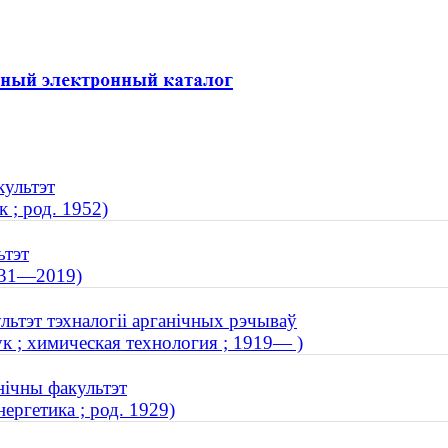
культэт
 ; род. 1952)
ьтэт
1931—2019)
льтэт тэхналогіі арганічных рэчываў
к ; химическая технология ; 1919— )
нічны факультэт
ергетика ; род. 1929)