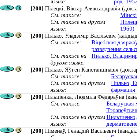
языке:
род. 195
[200]
Пілецкі, Віктар Аляксандравіч (докт
См. также:
Мінскі
См. также на другом
Пилецк
языке:
1960)
[200]
Пілько, Уладзімір Васільевіч (канды
См. также:
Віцебская дзяржа
развядзення сельс
См. также на
Пилько, Владимир
другом языке:
[200]
Пілько, Яўген Канстанцінавіч (докт
См. также:
Беларуска
См. также на другом
Пилько, Е
языке:
фармация 
[200]
Пільціенка, Людміла Фёдараўна (кан
См. также:
Беларуская 
Тэрапеўтыч
См. также на другом
Пильтиенко,
языке:
дерматовен
[200]
Піменаў, Генадзій Васільевіч (канды