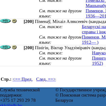
См. также:
Гомельскі 
Машынабу
См. также на другом
Пименов, 
языке:
1936—201
[200]
Піменаў, Міхаіл Аляксеевіч (кандыда
См. также:
Беларускі н
справы і інж
См. также на другом
Пименов, Ми
языке:
1912— )
[200]
Пінігін, Віктар Уладзіміравіч (канды
См. также:
Навуко
См. также на другом
Пиниги
языке:
1952)
Стр.:
<== Пред.
След. ==>
Служба технической
© Государственное учреж
поддержки:
© Поисковая система ра
+375 17 293 29 78
Беларуси
skk@nlb.by