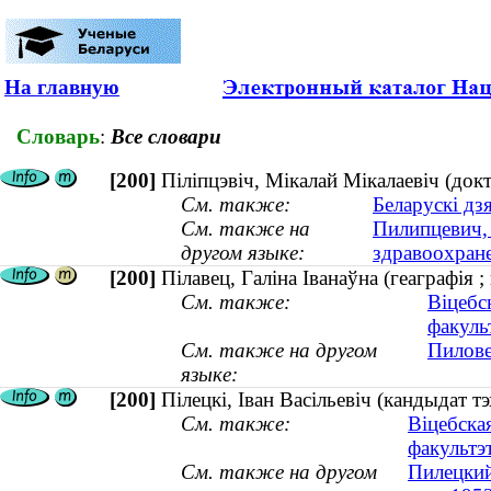
На главную
Словарь
:
Все словари
[200]
Піліпцэвіч, Мікалай Мікалаевіч (док
См. также:
Беларускі дз
См. также на
Пилипцевич, 
другом языке:
здравоохране
[200]
Пілавец, Галіна Іванаўна (геаграфія ;
См. также:
Віцебс
факуль
См. также на другом
Пилове
языке:
[200]
Пілецкі, Іван Васільевіч (кандыдат т
См. также:
Віцебска
факультэ
См. также на другом
Пилецкий