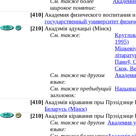
См. также более
Академия
широкое понятие:
[410]
Академия физического воспитания 
государственный университет физич
[210]
Акадэмія адукацыі (Мінск)
См. также:
Круглова
1995)
Міцкевіч
літарат
Паноў, С
Скок, Ве
См. также на другом
Академи
языке:
См. также предыдущий
Нацыяна
заголовок:
[410]
Акадэмія кіравання пры Прэзідэнц
Беларусь (Мінск)
[210]
Акадэмія кіравання пры Прэзідэнце 
См. также на другом
Академия у
языке:
См. также более узкое
Акадэмія к