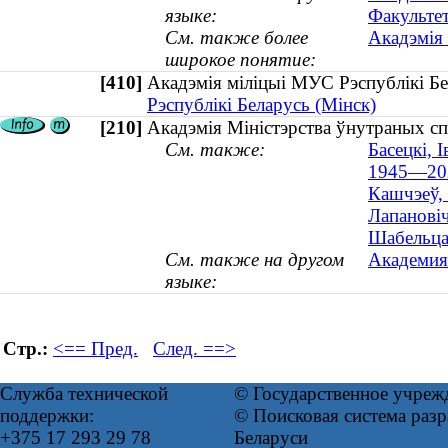
языке:
Факульте
См. также более
Акадэмія 
широкое понятие:
[410]
Акадэмія міліцыі МУС Рэспублікі 
Рэспублікі Беларусь (Мінск)
[210]
Акадэмія Міністэрства ўнутраных сп
См. также:
Басецкі, 
1945—20
Кашчэеў, 
Лапановіч
Шабельцаў
См. также на другом
Академия
языке:
Стр.:
<== Пред.
След. ==>
Служба технической
© Государственное учреж
поддержки:
© Поисковая система ра
+375 17 293 29 78
Беларуси