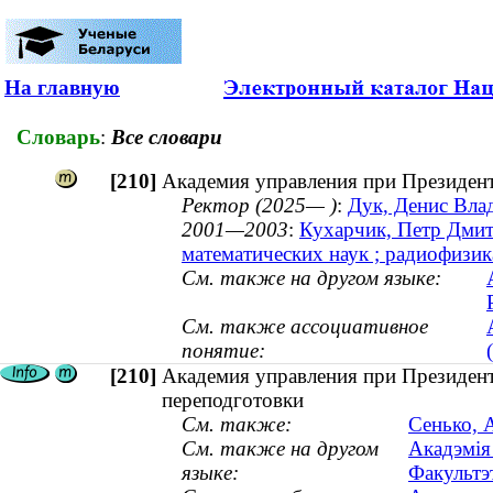
На главную
Словарь
:
Все словари
[210]
Академия управления при Президент
Ректор (2025— )
:
Дук, Денис Влад
2001—2003
:
Кухарчик, Петр Дмитр
математических наук ; радиофизи
См. также на другом языке:
См. также ассоциативное
понятие:
[210]
Академия управления при Президент
переподготовки
См. также:
Сенько, 
См. также на другом
Акадэмія
языке:
Факультэ