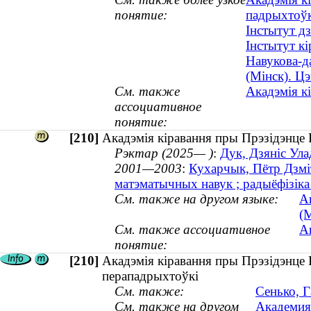
понятие:
падрыхтоўк
Інстытут д
Інстытут кі
Навукова-д
(Мінск). Ц
См. также
Акадэмія к
ассоциативное
понятие:
[210]
Акадэмія кіравання пры Прэзідэнце Р
Рэктар (2025— )
:
Дук, Дзяніс Ула
2001—2003
:
Кухарчык, Пётр Дзміт
матэматычных навук ; радыёфізік
См. также на другом языке:
А
(
См. также ассоциативное
А
понятие:
[210]
Акадэмія кіравання пры Прэзідэнце Р
перападрыхтоўкі
См. также:
Сенько, Г
См. также на другом
Академия