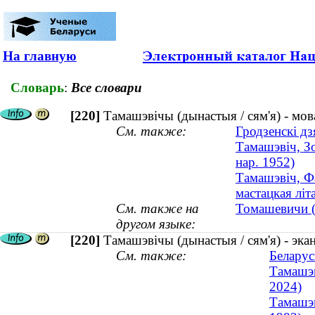
На главную
Словарь
:
Все словари
[220]
Тамашэвічы (дынастыя / сям'я) - мов
См. также:
Гродзенскі дз
Тамашэвіч, Зо
нар. 1952)
Тамашэвіч, Фа
мастацкая лі
См. также на
Томашевичи (д
другом языке:
[220]
Тамашэвічы (дынастыя / сям'я) - эка
См. также:
Беларус
Тамашэв
2024)
Тамашэв