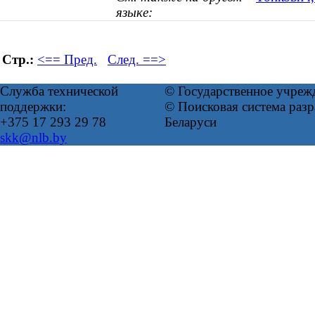
языке:
Стр.:
<== Пред.
След. ==>
Служба технической
© Государственное учреж
поддержки:
© Поисковая система ра
+375 17 293 29 78
Беларуси
skk@nlb.by