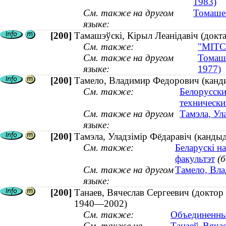
1983)
См. также на другом
Томашев
языке:
[200]
Тамашэўскі, Кірыл Леанідавіч (докт
См. также:
"МІТСО
См. также на другом
Томаше
языке:
1977)
[200]
Тамело, Владимир Федорович (кандид
См. также:
Белорусски
технически
См. также на другом
Тамэла, Ул
языке:
[200]
Тамэла, Уладзімір Фёдаравіч (кандыд
См. также:
Беларускі н
факультэт
(
См. также на другом
Тамело, Вла
языке:
[200]
Танаев, Вячеслав Сергеевич (доктор 
1940—2002)
См. также:
Объединенны
См. также на
Танаеў, Вяча