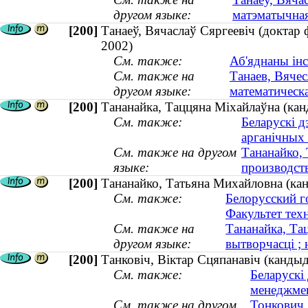
другом языке:
матэматычная
[200]
Танаеў, Вячаслаў Сяргеевіч (доктар
2002)
См. также:
Аб'яднаны ін
См. также на
Танаев, Вячес
другом языке:
математическ
[200]
Тананайка, Таццяна Міхайлаўна (кан
См. также:
Беларускі д
арганічных
См. также на другом
Тананайко,
языке:
производств
[200]
Тананайко, Татьяна Михайловна (кан
См. также:
Белорусский г
Факультет тех
См. также на
Тананайка, Та
другом языке:
вытворчасці ; 
[200]
Танковіч, Віктар Сцяпанавіч (кандыд
См. также:
Беларускі
менеджме
См. также на другом
Тонкович,