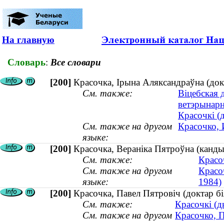
На главную
Словарь
:
Все словари
[200]
Красочка, Ірына Аляксандраўна (док
См. также:
Віцебская 
ветэрынар
Красочкі (д
См. также на другом
Красочко, 
языке:
[200]
Красочка, Вераніка Пятроўна (канды
См. также:
Красоч
См. также на другом
Красо
языке:
1984)
[200]
Красочка, Павел Пятровіч (доктар бі
См. также:
Красочкі (д
См. также на другом
Красочко, П