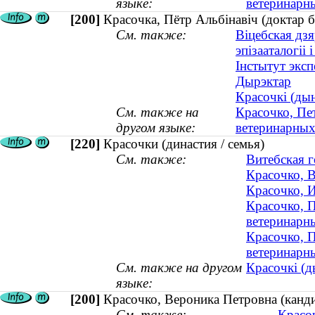
языке:
ветеринарны
[200]
Красочка, Пётр Альбінавіч (доктар б
См. также:
Віцебская дз
эпізааталогіі
Інстытут экс
Дырэктар
Красочкі (дын
См. также на
Красочко, Пе
другом языке:
ветеринарных 
[220]
Красочки (династия / семья)
См. также:
Витебская 
Красочко, В
Красочко, И
Красочко, П
ветеринарны
Красочко, П
ветеринарны
См. также на другом
Красочкі (д
языке:
[200]
Красочко, Вероника Петровна (канди
См. также:
Красоч