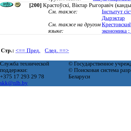
[200]
Крастоўскі, Віктар Рыгоравіч (канды
См. также:
Інстытут сі
Дырэктар
См. также на другом
Крестовский
языке:
экономика ;
Стр.:
<== Пред.
След. ==>
Служба технической
© Государственное учреж
поддержки:
© Поисковая система ра
+375 17 293 29 78
Беларуси
skk@nlb.by