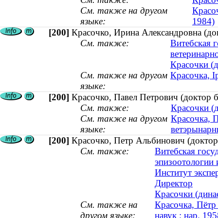
См. также на другом
Красоч
языке:
1984)
[200]
Красочко, Ирина Александровна (док
См. также:
Витебская г
ветеринарн
Красочки (д
См. также на другом
Красочка, І
языке:
[200]
Красочко, Павел Петрович (доктор б
См. также:
Красочки (д
См. также на другом
Красочка, П
языке:
ветэрынарны
[200]
Красочко, Петр Альбинович (доктор 
См. также:
Витебская госу
эпизоотологии
Институт экспе
Директор
Красочки (динас
См. также на
Красочка, Пётр 
другом языке:
навук ; нар. 195