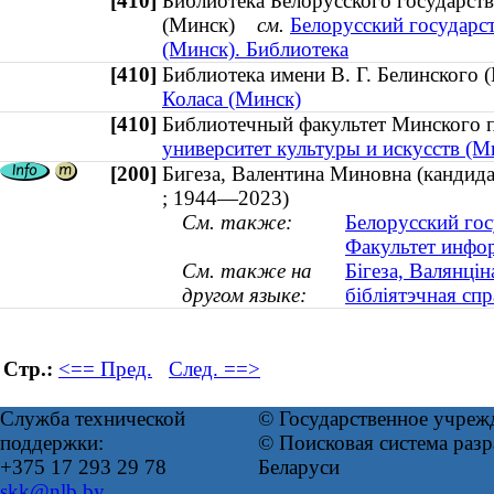
[410]
Библиотека Белорусского государст
(Минск)
см.
Белорусский государс
(Минск). Библиотека
[410]
Библиотека имени В. Г. Белинског
Коласа (Минск)
[410]
Библиотечный факультет Минского 
университет культуры и искусств (
[200]
Бигеза, Валентина Миновна (кандида
; 1944—2023)
См. также:
Белорусский гос
Факультет инфо
См. также на
Бігеза, Валянцін
другом языке:
бібліятэчная сп
Стр.:
<== Пред.
След. ==>
Служба технической
© Государственное учреж
поддержки:
© Поисковая система ра
+375 17 293 29 78
Беларуси
skk@nlb.by