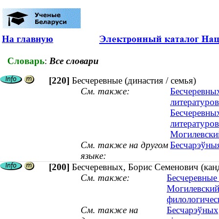
На главную
Словарь
:
Все словари
[220]
Бесчеревные (династия / семья)
См. также:
Бесчеревных
литературо
Бесчеревных
литературо
Могилевский
См. также на другом
Бесчарэўныя
языке:
[200]
Бесчеревных, Борис Семенович (кан
См. также:
Бесчеревные 
Могилевский
филологичес
См. также на
Бесчарэўных,