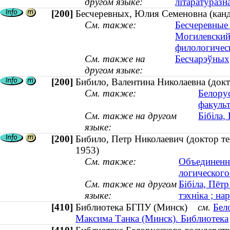
другом языке:
літаратуразн
[200]
Бесчеревных, Юлия Семеновна (канд
См. также:
Бесчеревные 
Могилевский
филологичес
См. также на
Бесчарэўных
другом языке:
[200]
Бибило, Валентина Николаевна (докт
См. также:
Белору
факульт
См. также на другом
Бібіла,
языке:
[200]
Бибило, Петр Николаевич (доктор те
1953)
См. также:
Объединенн
логического
См. также на другом
Бібіла, Пёт
языке:
тэхніка ; на
[410]
Библиотека БГПУ (Минск)
см.
Бел
Максима Танка (Минск). Библиотека