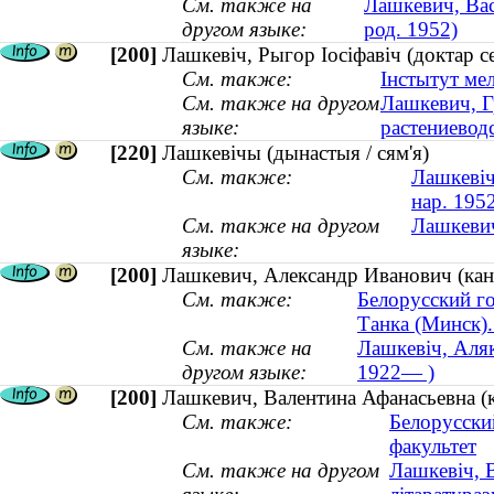
См. также на
Лашкевич, Вас
другом языке:
род. 1952)
[200]
Лашкевіч, Рыгор Іосіфавіч (доктар с
См. также:
Інстытут мел
См. также на другом
Лашкевич, Г
языке:
растениевод
[220]
Лашкевічы (дынастыя / сям'я)
См. также:
Лашкевіч,
нар. 195
См. также на другом
Лашкевич
языке:
[200]
Лашкевич, Александр Иванович (кан
См. также:
Белорусский г
Танка (Минск)
См. также на
Лашкевіч, Аляк
другом языке:
1922— )
[200]
Лашкевич, Валентина Афанасьевна (к
См. также:
Белорусски
факультет
См. также на другом
Лашкевіч, 