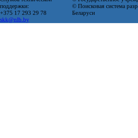
поддержки:
© Поисковая система ра
+375 17 293 29 78
Беларуси
skk@nlb.by