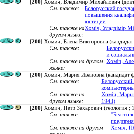
[200]
Хомич, Владимир Михайлович (докто
См. также:
Белорусский госуда
повышения квалифик
юстиции
См. также на
Хоміч, Уладзімір М
другом языке:
[200]
Хомич, Елена Викторовна (кандидат 
См. также:
Белорусски
и социальн
См. также на другом
Хоміч, Але
языке:
[200]
Хомич, Мария Ивановна (кандидат фи
См. также:
Белорусский 
компьютерны
См. также на
Хоміч, Марыя
другом языке:
1943)
[200]
Хомич, Петр Захарович (геология ;
См. также:
"Белгеол
предприя
См. также на другом
Хоміч, Пё