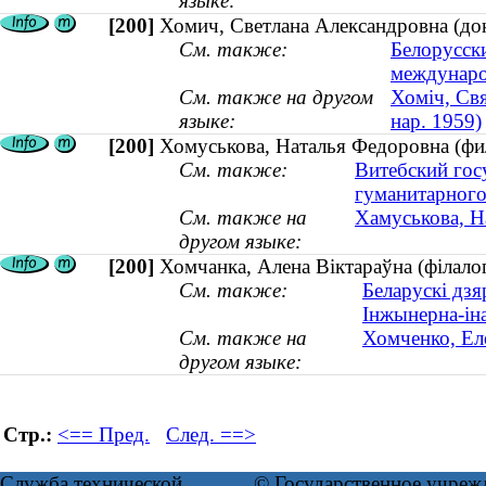
языке:
[200]
Хомич, Светлана Александровна (докт
См. также:
Белорусск
междунар
См. также на другом
Хоміч, Свя
языке:
нар. 1959)
[200]
Хомуськова, Наталья Федоровна (фил
См. также:
Витебский гос
гуманитарного
См. также на
Хамуськова, На
другом языке:
[200]
Хомчанка, Алена Віктараўна (філалогі
См. также:
Беларускі дзя
Інжынерна-ін
См. также на
Хомченко, Еле
другом языке:
Стр.:
<== Пред.
След. ==>
Служба технической
© Государственное учреж