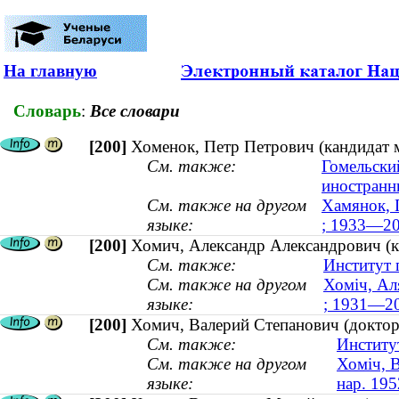
На главную
Словарь
:
Все словари
[200]
Хоменок, Петр Петрович (кандидат 
См. также:
Гомельски
иностранн
См. также на другом
Хамянок, 
языке:
; 1933—20
[200]
Хомич, Александр Александрович (к
См. также:
Институт 
См. также на другом
Хоміч, Ал
языке:
; 1931—2
[200]
Хомич, Валерий Степанович (доктор 
См. также:
Институ
См. также на другом
Хоміч, В
языке:
нар. 195