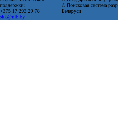
поддержки:
© Поисковая система ра
+375 17 293 29 78
Беларуси
skk@nlb.by