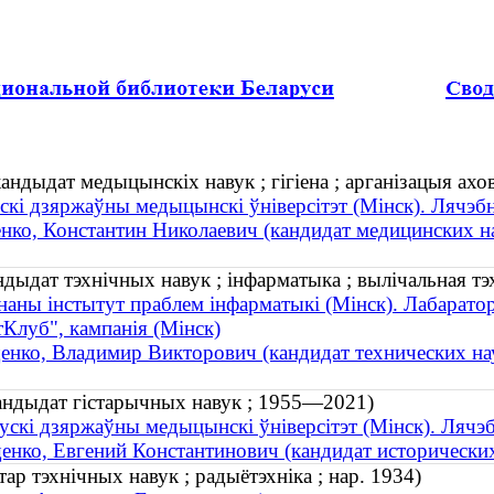
кандыдат медыцынскіх навук ; гігіена ; арганізацыя ах
скі дзяржаўны медыцынскі ўніверсітэт (Мінск). Лячэб
ко, Константин Николаевич (кандидат медицинских на
дыдат тэхнічных навук ; інфарматыка ; вылічальная тэх
наны інстытут праблем інфарматыкі (Мінск). Лабарат
Клуб", кампанія (Мінск)
нко, Владимир Викторович (кандидат технических наук
кандыдат гістарычных навук ; 1955—2021)
ускі дзяржаўны медыцынскі ўніверсітэт (Мінск). Лячэ
нко, Евгений Константинович (кандидат исторически
р тэхнічных навук ; радыётэхніка ; нар. 1934)