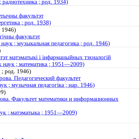
 радиотехника ; род. 1934)
гетычны факультэт
гетика ; род. 1938)
. 1946)
гічны факультэт
аук ; музыкальная педагогика ; род. 1946)
)
ьтэт матэматыкі і інфармацыйных тэхналогій
 наук ; математика ; 1951—2009)
; род. 1946)
ова. Педагогический факультет
ук ; музычная педагогіка ; нар. 1946)
09)
ова. Факультет математики и информационных
вук ; матэматыка ; 1951—2009)