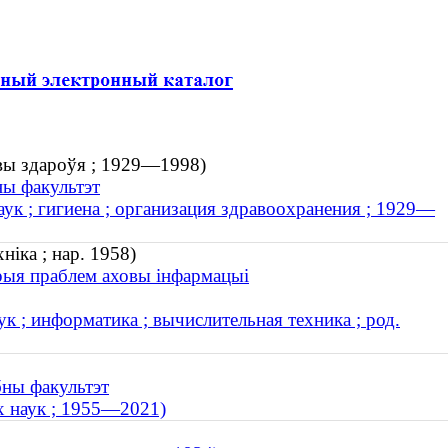
овы здароўя ; 1929—1998)
ны факультэт
ук ; гигиена ; организация здравоохранения ; 1929—
ніка ; нар. 1958)
орыя праблем аховы інфармацыі
 ; информатика ; вычислительная техника ; род.
бны факультэт
х наук ; 1955—2021)