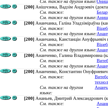
См. также на другом языке:
Онищу
[200]
Анішчэнка, Вадзім Андрэевіч (доктар
См. также:
Белар
См. также на другом языке:
Анище
[200]
Ананчанка, Галіна Уладзіміраўна (ка
См. также:
Віцеб
См. также на другом языке:
Ананч
[200]
Ананчанка, Канстанцін Ануфрыевіч (
См. также:
Віцеб
См. также на другом языке:
Ананч
[200]
Ананченко, Галина Владимировна (ка
См. также:
Витеб
См. также на другом языке:
Ананч
[200]
Ананченко, Константин Онуфриевич 
См. также:
Витебс
техно
См. также на другом
Ананча
языке:
[200]
Ананьев, Дмитрий Александрович (ка
См. также:
Анань