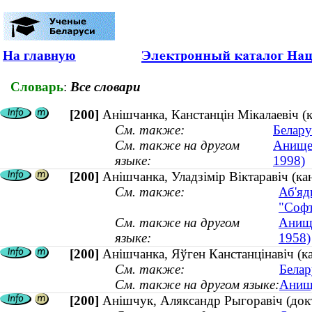
На главную
Словарь
:
Все словари
[200]
Анішчанка, Канстанцін Мікалаевіч (
См. также:
Белару
См. также на другом
Анищен
языке:
1998)
[200]
Анішчанка, Уладзімір Віктаравіч (кан
См. также:
Аб'яд
"Софт
См. также на другом
Анище
языке:
1958)
[200]
Анішчанка, Яўген Канстанцінавіч (
См. также:
Белар
См. также на другом языке:
Анище
[200]
Анішчук, Аляксандр Рыгоравіч (докта