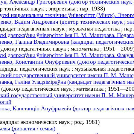
к, Александр Григорьевич (доктор технических наук ;
 тэхнічных навук ; энергетыка ; нар. 1938)
ускі нацыянальны тэхнічны ўніверсітэт (Мінск). Энер
нко, Вадим Андреевич (доктор технических наук ; энер
ндыдат педагагічных навук ; музычная педагогіка ; нар
скі дзяржаўны ўніверсітэт імя П. М. Машэрава. Педага
енко, Галина Владимировна (кандидат педагогических н
доктар педагагічных навук ; матэматыка ; 1951—2009
скі дзяржаўны ўніверсітэт імя П. М. Машэрава. Факул
енко, Константин Онуфриевич (доктор педагогических
ндидат педагогических наук ; музыкальная педагогика 
ский государственный университет имени П. М. Машер
анка, Галіна Уладзіміраўна (кандыдат педагагічных нав
(доктор педагогических наук ; математика ; 1951—20
кий государственный университет имени П. М. Машер
логий
нка, Канстанцін Ануфрыевіч (доктар педагагічных на
ндидат экономических наук ; род. 1981)
евы (династия / семья)