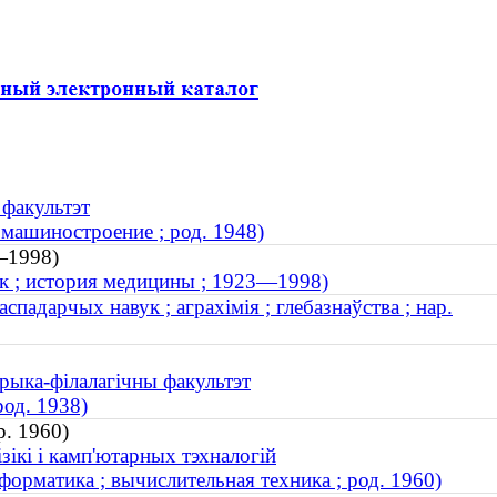
 факультэт
 машиностроение ; род. 1948)
—1998)
к ; история медицины ; 1923—1998)
спадарчых навук ; аграхімія ; глебазнаўства ; нар.
орыка-філалагічны факультэт
род. 1938)
р. 1960)
зікі і камп'ютарных тэхналогій
орматика ; вычислительная техника ; род. 1960)