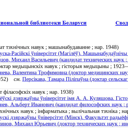
ат тэхнічных навук ; машынабудаванне ; нар. 1948)
уска-Расійскі ўніверсітэт (Магілёў). Машынабудаўнічы
цов, Михаил Васильевич (кандидат технических наук ;
доктар медыцынскіх навук ; гісторыя медыцыны ; 1923
нева, Валентина Трофимовна (доктор медицинских нау
 1952)
см.
Персікава, Тамара Піліпаўна (доктар сельскага
 філасофскіх навук ; нар. 1938)
ёўскі дзяржаўны ўніверсітэт імя А. А. Куляшова. Гіст
нев, Альберт Иванович (кандидат философских наук ; 
хнічных навук ; інфарматыка ; вылічальная тэхніка ; на
ускі дзяржаўны ўніверсітэт (Мінск). Факультэт радыёфі
инов, Михаил Юрьевич (доктор технических наук ; инф