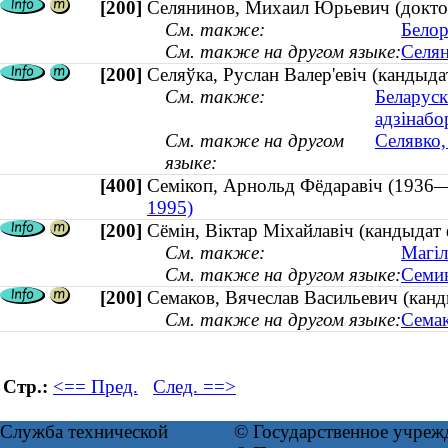
[200]
Селянинов, Михаил Юрьевич (доктор 
См. также:
Белор
См. также на другом языке:
Селян
[200]
Селяўка, Руслан Валер'евіч (кандыдат
См. также:
Беларуск
адзінабо
См. также на другом
Селявко,
языке:
[400]
Семікоп, Арнольд Фёдаравіч (19
1995)
[200]
Сёмін, Віктар Міхайлавіч (кандыдат
См. также:
Магіл
См. также на другом языке:
Семин
[200]
Семаков, Вячеслав Васильевич (кан
См. также на другом языке:
Семак
Стр.:
<== Пред.
След. ==>
Служба технической
© Государственное учреж