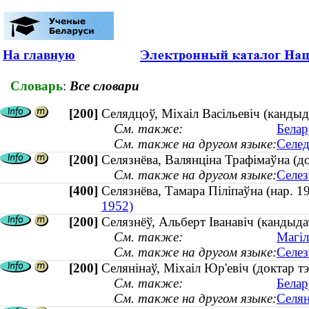
На главную
Словарь
:
Все словари
[200]
Селядцоў, Міхаіл Васільевіч (кандыд
См. также:
Белар
См. также на другом языке:
Селед
[200]
Селязнёва, Валянціна Трафімаўна (
См. также на другом языке:
Селез
[400]
Селязнёва, Тамара Піліпаўна (нар.
1952)
[200]
Селязнёў, Альберт Іванавіч (кандыдат
См. также:
Магіл
См. также на другом языке:
Селез
[200]
Селянінаў, Міхаіл Юр'евіч (доктар тэ
См. также:
Белар
См. также на другом языке:
Селян