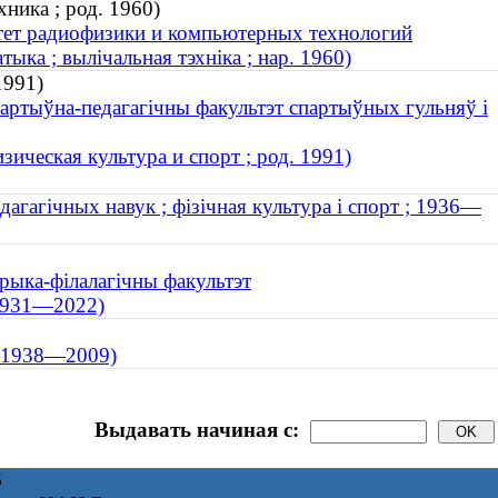
ника ; род. 1960)
ьтет радиофизики и компьютерных технологий
тыка ; вылічальная тэхніка ; нар. 1960)
1991)
партыўна-педагагічны факультэт спартыўных гульняў і
зическая культура и спорт ; род. 1991)
агагічных навук ; фізічная культура і спорт ; 1936—
орыка-філалагічны факультэт
 1931—2022)
 ; 1938—2009)
Выдавать начиная с:
6