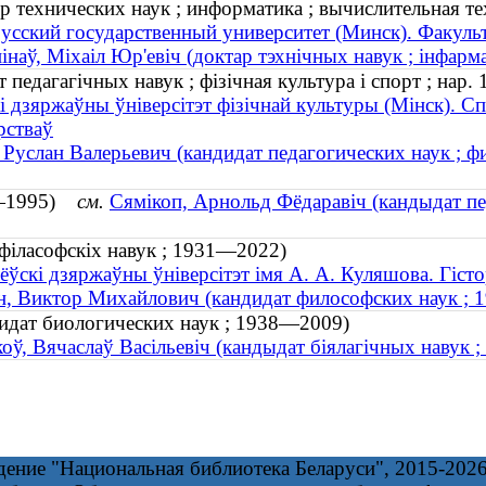
технических наук ; информатика ; вычислительная тех
усский государственный университет (Минск). Факул
інаў, Міхаіл Юр'евіч (доктар тэхнічных навук ; інфарма
 педагагічных навук ; фізічная культура і спорт ; нар. 
і дзяржаўны ўніверсітэт фізічнай культуры (Мінск). С
рстваў
 Руслан Валерьевич (кандидат педагогических наук ; фи
36—1995)
см.
Сямікоп, Арнольд Фёдаравіч (кандыдат пед
 філасофскіх навук ; 1931—2022)
ёўскі дзяржаўны ўніверсітэт імя А. А. Куляшова. Гіст
, Виктор Михайлович (кандидат философских наук ;
дидат биологических наук ; 1938—2009)
оў, Вячаслаў Васільевіч (кандыдат біялагічных навук
дение "Национальная библиотека Беларуси", 2015-202