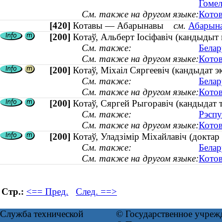
Гомел
См. также на другом языке:
Котов
[420]
Котавы — Абарынавы
см.
Абарына
[200]
Котаў, Альберт Іосіфавіч (кандыдыт 
См. также:
Белар
См. также на другом языке:
Котов
[200]
Котаў, Міхаіл Сяргеевіч (кандыдат э
См. также:
Белар
См. также на другом языке:
Котов
[200]
Котаў, Сяргей Рыгоравiч (кандыдат тэ
См. также:
Рэспу
См. также на другом языке:
Котов
[200]
Котаў, Уладзiмiр Мiхайлавiч (доктар
См. также:
Белар
См. также на другом языке:
Котов
Стр.:
<== Пред.
След. ==>
Служба технической
© Государственное учреж