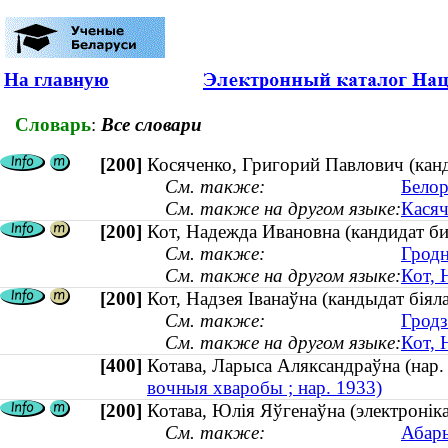
На главную
Словарь
:
Все словари
[200]
Косяченко, Григорий Павлович (канди
См. также:
Белор
См. также на другом языке:
Касяч
[200]
Кот, Надежда Ивановна (кандидат би
См. также:
Гродн
См. также на другом языке:
Кот, 
[200]
Кот, Надзея Іванаўна (кандыдат біяла
См. также:
Гродз
См. также на другом языке:
Кот, 
[400]
Котава, Ларыса Аляксандраўна (нар.
вочныя хваробы ; нар. 1933)
[200]
Котава, Юлiя Яўгенаўна (электроніка
См. также:
Абары