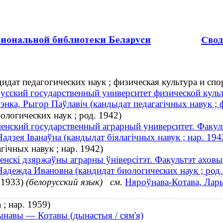
дат педагогических наук ; физическая культура и спор
усский государственный университет физической куль
энка, Рыгор Паўлавіч (кандыдат педагагічных навук ; фі
ологических наук ; род. 1942)
енский государственный аграрный университет. Факул
Надзея Іванаўна (кандыдат біялагічных навук ; нар. 194
гічных навук ; нар. 1942)
енскі дзяржаўны аграрны ўніверсітэт. Факультэт аховы
Надежда Ивановна (кандидат биологических наук ; род.
 1933)
(белорусский язык)
см.
Няроўнава-Котава, Лары
 ; нар. 1959)
навы — Котавы (дынастыя / сям'я)