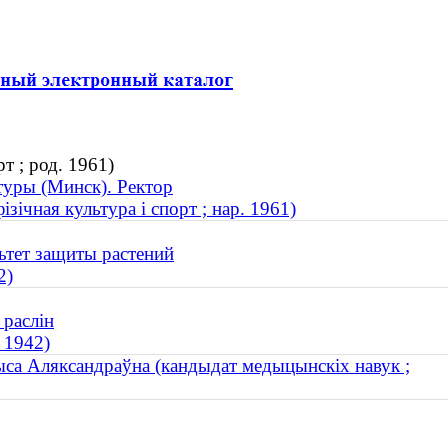
т ; род. 1961)
туры (Минск). Ректор
зічная культура і спорт ; нар. 1961)
ьтет защиты растений
2)
 раслін
 1942)
са Аляксандраўна (кандыдат медыцынскіх навук ;