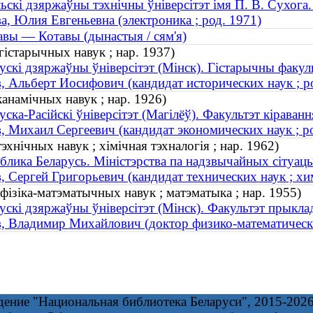
ьскі дзяржаўны тэхнічны ўніверсітэт імя П. В. Сухога
а, Юлия Евгеньевна (электроника ; род. 1971)
вы — Котавы (дынастыя / сям'я)
гістарычных навук ; нар. 1937)
ускі дзяржаўны ўніверсітэт (Мінск). Гістарычны факул
, Альберт Иосифович (кандидат исторических наук ; р
канамічных навук ; нар. 1926)
уска-Расійскі ўніверсітэт (Магілёў). Факультэт кіраванн
, Михаил Сергеевич (кандидат экономических наук ; р
хнічных навук ; хімічная тэхналогія ; нар. 1962)
блика Беларусь. Міністэрства па надзвычайных сітуац
, Сергей Григорьевич (кандидат технических наук ; хим
 фізіка-матэматычных навук ; матэматыка ; нар. 1955)
ускі дзяржаўны ўніверсітэт (Мінск). Факультэт прыкла
, Владимир Михайлович (доктор физико-математических
дение "Национальная библиотека Беларуси", 2015-202