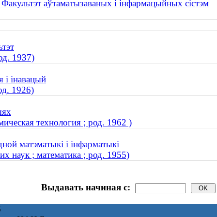
. Факультэт аўтаматызаваных і інфармацыйных сістэм
ьтэт
од. 1937)
я і інавацый
од. 1926)
ыях
ическая технология ; род. 1962 )
дной матэматыкі і інфарматыкі
 наук ; математика ; род. 1955)
Выдавать начиная с:
6