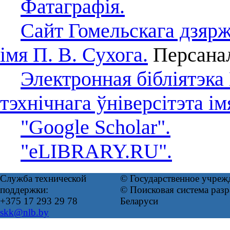
Фатаграфія.
Сайт Гомельскага дзярж
імя П. В. Сухога.
Персанал
Электронная бібліятэка
тэхнічнага ўніверсітэта ім
"Google Scholar".
"eLIBRARY.RU".
Служба технической
© Государственное учреж
поддержки:
© Поисковая система ра
+375 17 293 29 78
Беларуси
skk@nlb.by