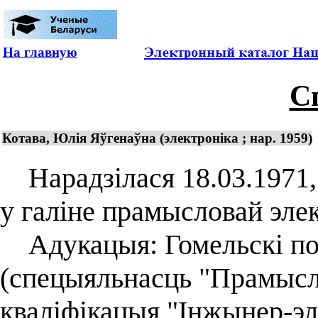
На главную
С
Котава, Юлiя Яўгенаўна (электроніка ; нар. 1959)
Нарадзілася 18.03.1971, 
у галіне прамысловай элек
Адукацыя: Гомельскі пол
(спецыяльнасць "Прамысло
кваліфікацыя "Інжынер-эле