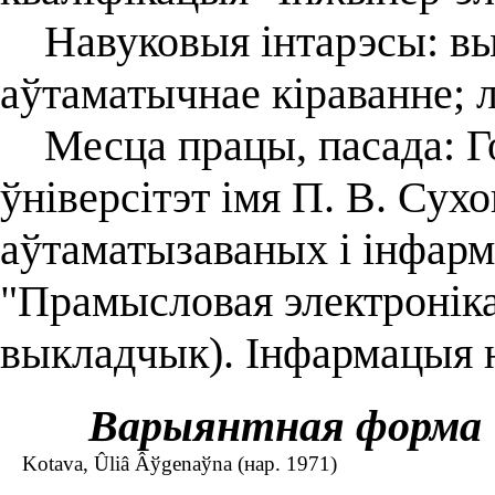
Навуковыя інтарэсы: вым
аўтаматычнае кіраванне; л
Месца працы, пасада: Го
ўніверсітэт імя П. В. Сухо
аўтаматызаваных і інфарм
"Прамысловая электроніка
выкладчык). Інфармацыя н
Варыянтная форма
Kotava, Ûliâ Âўgenaўna (нар. 1971)