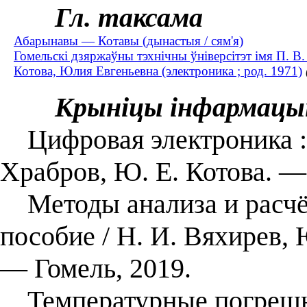
Гл. таксама
Абарынавы — Котавы (дынастыя / сям'я)
Гомельскі дзяржаўны тэхнічны ўніверсітэт імя П. В
Котова, Юлия Евгеньевна (электроника ; род. 1971)
Крыніцы інфармацы
Цифровая электроника : у
Храбров, Ю. Е. Котова. —
Методы анализа и расчёт
пособие / Н. И. Вяхирев, 
— Гомель, 2019.
Температурные погрешно