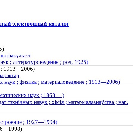
5)
чны факультэт
ук ; литературоведение ; род. 1925)
а ; 1913—2006)
Дырэктар
 наук ; физика ; материаловедение ; 1913—2006)
атических наук ; 1868— )
 тэхнічных навук ; хімія ; матэрыялазнаўства ; нар.
остроение ; 1927—1994)
926—1998)