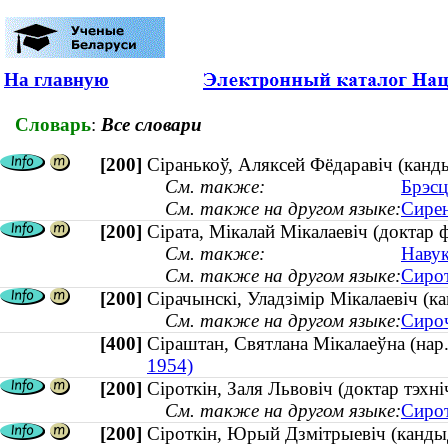
На главную
Словарь
:
Все словари
[200]
Сіранькоў, Аляксей Фёдаравіч (канды
См. также:
Брэсц
См. также на другом языке:
Сирен
[200]
Сірата, Мікалай Мікалаевіч (доктар 
См. также:
Навук
См. также на другом языке:
Сирот
[200]
Сірачынскі, Уладзімір Мікалаевіч (
См. также на другом языке:
Сироч
[400]
Сіраштан, Святлана Мікалаеўна (на
1954)
[200]
Сіроткін, Заля Львовіч (доктар тэх
См. также на другом языке:
Сирот
[200]
Сіроткін, Юрый Дзмітрыевіч (кандыд