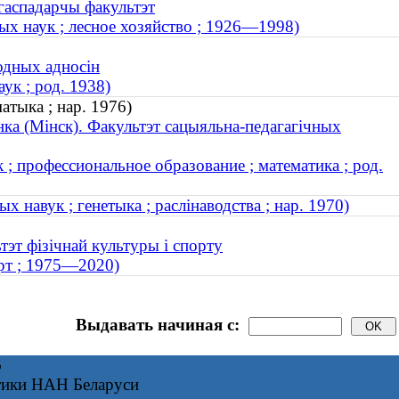
агаспадарчы факультэт
х наук ; лесное хозяйство ; 1926—1998)
одных адносін
ук ; род. 1938)
атыка ; нар. 1976)
нка (Мінск). Факультэт сацыяльна-педагагічных
 ; профессиональное образование ; математика ; род.
х навук ; генетыка ; раслінаводства ; нар. 1970)
тэт фізічнай культуры і спорту
орт ; 1975—2020)
Выдавать начиная с:
6
тики НАН Беларуси