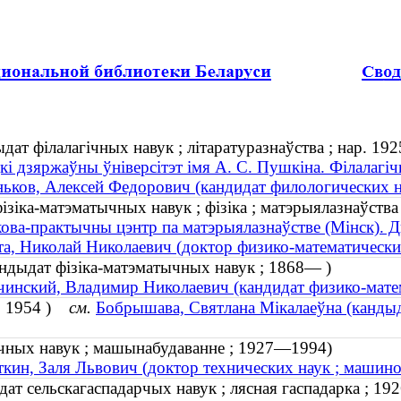
дат філалагічных навук ; літаратуразнаўства ; нар. 192
кі дзяржаўны ўніверсітэт імя А. С. Пушкіна. Філалагі
ьков, Алексей Федорович (кандидат филологических на
фізіка-матэматычных навук ; фізіка ; матэрыялазнаўств
ова-практычны цэнтр па матэрыялазнаўстве (Мінск). 
а, Николай Николаевич (доктор физико-математических
кандыдат фізіка-матэматычных навук ; 1868— )
инский, Владимир Николаевич (кандидат физико-матем
р. 1954 )
см.
Бобрышава, Святлана Мікалаеўна (кандыдат
нічных навук ; машынабудаванне ; 1927—1994)
кин, Заля Львович (доктор технических наук ; машин
ат сельскагаспадарчых навук ; лясная гаспадарка ; 1