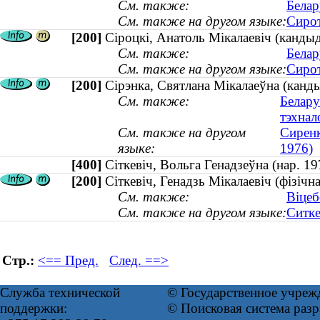
См. также:
Белар
См. также на другом языке:
Сирот
[200]
Сіроцкі, Анатоль Мікалаевіч (кандыд
См. также:
Белар
См. также на другом языке:
Сирот
[200]
Сірэнка, Святлана Мікалаеўна (канды
См. также:
Белару
тэхнал
См. также на другом
Сиренк
языке:
1976)
[400]
Сіткевіч, Вольга Генадзеўна (нар. 
[200]
Сіткевіч, Генадзь Мікалаевіч (фізічн
См. также:
Віцеб
См. также на другом языке:
Ситке
Стр.:
<== Пред.
След. ==>
Служба технической
© Государственное учреж
поддержки:
© Поисковая система раз