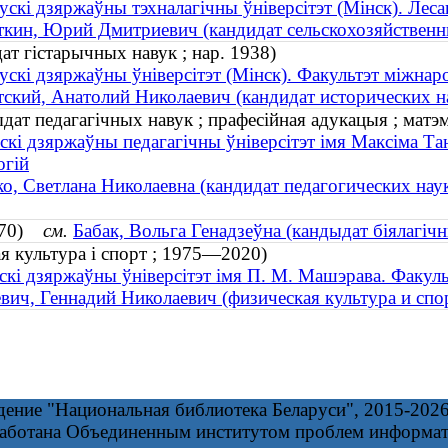
ускі дзяржаўны тэхналагічны ўніверсітэт (Мінск). Лес
кин, Юрий Дмитриевич (кандидат сельскохозяйственны
ат гістарычных навук ; нар. 1938)
ускі дзяржаўны ўніверсітэт (Мінск). Факультэт міжнар
ский, Анатолий Николаевич (кандидат исторических на
дат педагагічных навук ; прафесійная адукацыя ; матэм
скі дзяржаўны педагагічны ўніверсітэт імя Максіма Та
огій
о, Светлана Николаевна (кандидат педагогических наук
1970)
см.
Бабак, Вольга Генадзеўна (кандыдат біялагічны
ая культура і спорт ; 1975—2020)
скі дзяржаўны ўніверсітэт імя П. М. Машэрава. Факуль
вич, Геннадий Николаевич (физическая культура и сп
дение "Национальная библиотека Беларуси", 2015-202
работана Объединенным институтом проблем информа