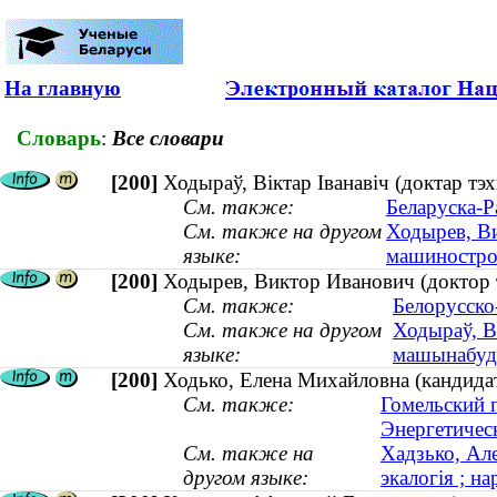
На главную
Словарь
:
Все словари
[200]
Ходыраў, Віктар Іванавіч (доктар т
См. также:
Беларуска-Ра
См. также на другом
Ходырев, Ви
языке:
машиностро
[200]
Ходырев, Виктор Иванович (доктор 
См. также:
Белорусско
См. также на другом
Ходыраў, Ві
языке:
машынабуд
[200]
Ходько, Елена Михайловна (кандидат 
См. также:
Гомельский 
Энергетичес
См. также на
Хадзько, Але
другом языке:
экалогія ; на