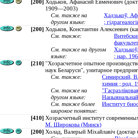
[200]
Ходьков, Афанасий Евменович (докто
1909—2003)
См. также на
Хадзькоў, Афа
другом языке:
; гідрагеалог
[200]
Ходьков, Константин Алексеевич (ка
См. также:
Витебски
факульте
См. также на другом
Хадзькоў,
языке:
; нар. 19
[210]
"Хозрасчетное опытное производст
наук Беларуси", унитарное предприя
См. также:
Симирский, В
химия ; род. 
См. также на
"Гасразлікова
другом языке:
Нацыянальнай 
См. также более
Институт био
широкое понятие:
[410]
Хозрасчетный институт современн
М. Широкова (Минск)
[200]
Холад, Валерый Міхайлавіч (доктар 