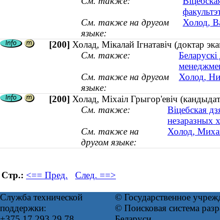
См. также:
Віцебска
факультэ
См. также на другом
Холод, В
языке:
[200]
Холад, Мікалай Ігнатавіч (доктар эка
См. также:
Беларускі
менеджме
См. также на другом
Холод, Ни
языке:
[200]
Холад, Міхаіл Грыгор'евіч (кандыд
См. также:
Віцебская д
незаразных 
См. также на
Холод, Миха
другом языке:
Стр.:
<== Пред.
След. ==>
Служба технической
© Государственное учреж
поддержки:
© Поисковая система ра
+375 17 293 29 78
Беларуси