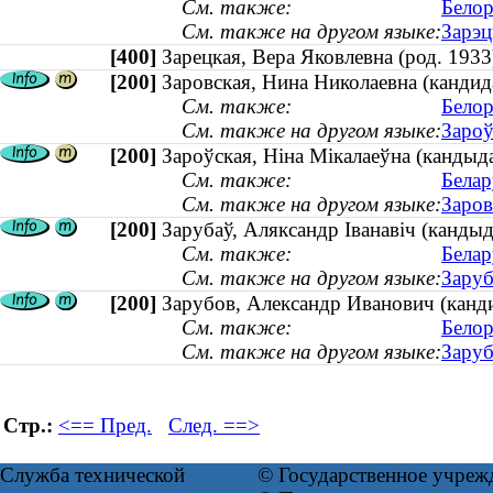
См. также:
Белор
См. также на другом языке:
Зарэц
[400]
Зарецкая, Вера Яковлевна (род. 19
[200]
Заровская, Нина Николаевна (канди
См. также:
Белор
См. также на другом языке:
Зароў
[200]
Зароўская, Ніна Мікалаеўна (кандыд
См. также:
Белар
См. также на другом языке:
Заров
[200]
Зарубаў, Аляксандр Іванавіч (канды
См. также:
Белар
См. также на другом языке:
Заруб
[200]
Зарубов, Александр Иванович (канд
См. также:
Белор
См. также на другом языке:
Заруб
Стр.:
<== Пред.
След. ==>
Служба технической
© Государственное учреж