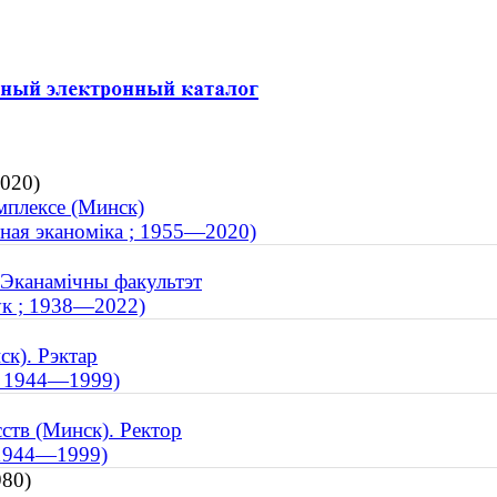
2020)
мплексе (Минск)
арная эканоміка ; 1955—2020)
. Эканамічны факультэт
ук ; 1938—2022)
ск). Рэктар
; 1944—1999)
ств (Минск). Ректор
; 1944—1999)
980)