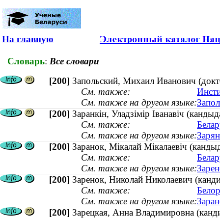
На главную
Словарь
:
Все словари
[200]
Запольский, Михаил Иванович (докт
См. также:
Инсти
См. также на другом языке:
Запол
[200]
Заранкін, Уладзімір Іванавіч (канды
См. также:
Белар
См. также на другом языке:
Зарян
[200]
Заранок, Мікалай Мікалаевіч (канды
См. также:
Белар
См. также на другом языке:
Зарен
[200]
Заренок, Николай Николаевич (канд
См. также:
Белор
См. также на другом языке:
Заран
[200]
Зарецкая, Анна Владимировна (канди