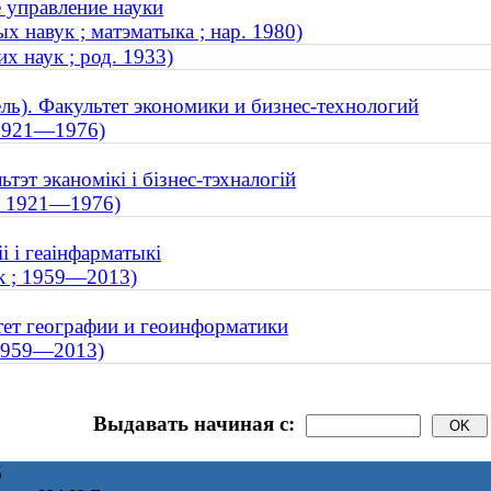
 управление науки
х навук ; матэматыка ; нар. 1980)
х наук ; род. 1933)
ль). Факультет экономики и бизнес-технологий
 1921—1976)
тэт эканомікі і бізнес-тэхналогій
 ; 1921—1976)
і і геаінфарматыкі
к ; 1959—2013)
тет географии и геоинформатики
 1959—2013)
Выдавать начиная с:
6