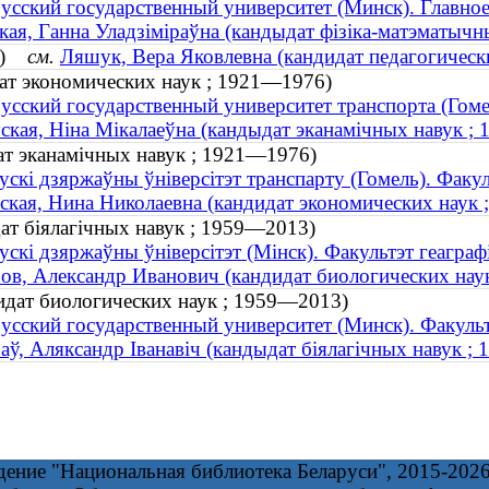
усский государственный университет (Минск). Главное
кая, Ганна Уладзiмiраўна (кандыдат фізіка-матэматычны
33)
см.
Ляшук, Вера Яковлевна (кандидат педагогически
дат экономических наук ; 1921—1976)
усский государственный университет транспорта (Гоме
ская, Ніна Мікалаеўна (кандыдат эканамічных навук ;
ат эканамічных навук ; 1921—1976)
ускі дзяржаўны ўніверсітэт транспарту (Гомель). Факуль
ская, Нина Николаевна (кандидат экономических наук
дат біялагічных навук ; 1959—2013)
ускі дзяржаўны ўніверсітэт (Мінск). Факультэт геаграфі
ов, Александр Иванович (кандидат биологических нау
идат биологических наук ; 1959—2013)
усский государственный университет (Минск). Факуль
аў, Аляксандр Іванавіч (кандыдат біялагічных навук ;
дение "Национальная библиотека Беларуси", 2015-202