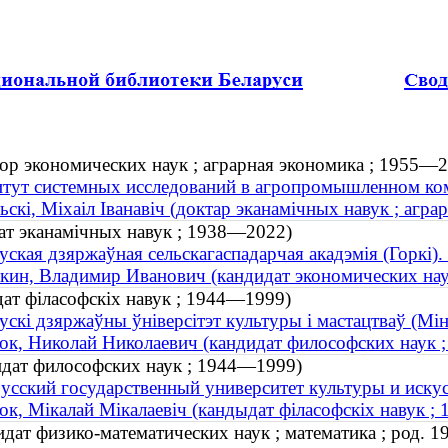
ор экономических наук ; аграрная экономика ; 1955—
тут системных исследований в агропромышленном ко
ьскі, Міхаіл Іванавіч (доктар эканамічных навук ; агр
дат эканамічных навук ; 1938—2022)
уская дзяржаўная сельскагаспадарчая акадэмія (Горкі)
кин, Владимир Иванович (кандидат экономических на
дат філасофскіх навук ; 1944—1999)
ускі дзяржаўны ўніверсітэт культуры і мастацтваў (Мін
ок, Николай Николаевич (кандидат философских наук 
идат философских наук ; 1944—1999)
усский государственный университет культуры и искус
ок, Мікалай Мікалаевіч (кандыдат філасофскіх навук 
дат физико-математических наук ; математика ; род. 1