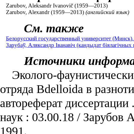
Zarubov, Aleksandr Ivanovič (1959—2013)
Zarubov, Alexandr (1959—2013)
(английский язык)
См. также
Белорусский государственный университет (Минск)
Зарубаў, Аляксандр Іванавіч (кандыдат біялагічных
Источники информ
Эколого-фаунистические
отряда Bdelloida в разнот
автореферат диссертации 
наук : 03.00.18 / Зарубо
1991.