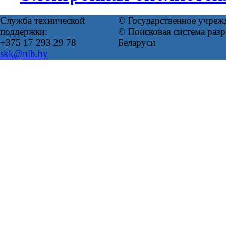
Служба технической
© Государственное учреж
поддержки:
© Поисковая система ра
+375 17 293 29 78
Беларуси
skk@nlb.by