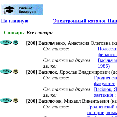
На главную
Словарь
:
Все словари
[200]
Васильченко, Анастасия Олеговна (к
См. также:
Полесски
финансо
См. также на другом
Васільча
языке:
1985)
[200]
Василюк, Ярослав Владимирович (до
См. также:
Гродненск
факультет
См. также на другом
Васілюк, Я
языке:
заатэхнія 
[200]
Василючек, Михаил Викентьевич (ка
См. также:
Гродненский 
истории, ком