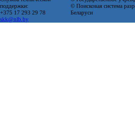
поддержки:
© Поисковая система ра
+375 17 293 29 78
Беларуси
skk@nlb.by