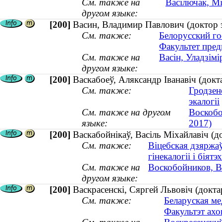
См. также на
Васілючак, Мі
другом языке:
[200]
Васин, Владимир Павлович (доктор 
См. также:
Белорусский го
Факультет пред
См. также на
Васін, Уладзім
другом языке:
[200]
Васкабоеў, Аляксандр Іванавіч (док
См. также:
Гродзенс
экалогіі
См. также на другом
Воскобо
языке:
2017)
[200]
Васкабойнікаў, Васіль Міхайлавіч (
См. также:
Віцебская дзяржа
гінекалогіі і біят
См. также на
Воскобойников, В
другом языке:
[200]
Васкрасенскі, Сяргей Львовіч (докта
См. также:
Беларуская ме
Факультэт ахо