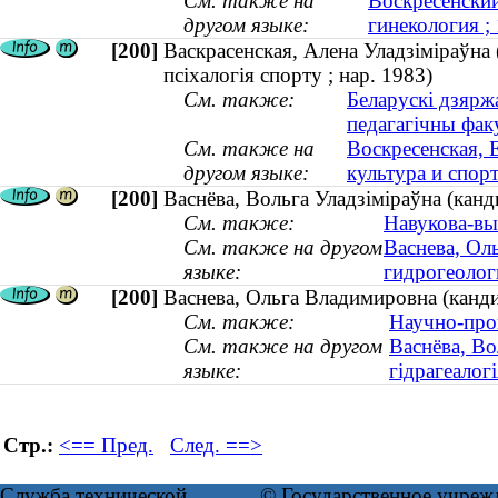
См. также на
Воскресенский
другом языке:
гинекология 
[200]
Васкрасенская, Алена Уладзіміраўна (
псіхалогія спорту ; нар. 1983)
См. также:
Беларускі дзярж
педагагічны фак
См. также на
Воскресенская, 
другом языке:
культура и спорт
[200]
Васнёва, Вольга Уладзіміраўна (канды
См. также:
Навукова-выт
См. также на другом
Васнева, Ол
языке:
гидрогеологи
[200]
Васнева, Ольга Владимировна (канди
См. также:
Научно-про
См. также на другом
Васнёва, Во
языке:
гідрагеалогі
Стр.:
<== Пред.
След. ==>
Служба технической
© Государственное учреж