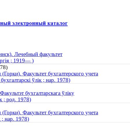
нск). Лечебный факультет
ргія ; 1919— )
978)
 (Горки). Факультет бухгалтерского учета
бухгалтарскі ўлік ; нар. 1978)
 Факультэт бухгалтарскага ўліку
 ; род. 1978)
 (Горки). Факультет бухгалтерского учета
; нар. 1978)