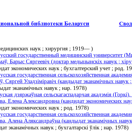
едицинских наук ; хирургия ; 1919— )
усский государственный медицинский университет (Ми
маў, Барыс Сяргеевіч (доктар медыцынскіх навук ; хіру
дат экономических наук ; бухгалтерский учет ; род. 1
усская государственная сельскохозяйственная академия
ў, Сяргей Уладзіміравіч (кандыдат эканамічных навук ; 
ыдат эканамічных навук ; нар. 1978)
уская дзяржаўная сельскагаспадарчая акадэмія (Горкі).
ва, Елена Александровна (кандидат экономических наук
дат экономических наук ; род. 1978)
усская государственная сельскохозяйственная академия
ва, Алена Аляксандраўна (кандыдат эканамічных навук 
ат эканамічных навук ; бухгалтарскі ўлік ; нар. 1978)