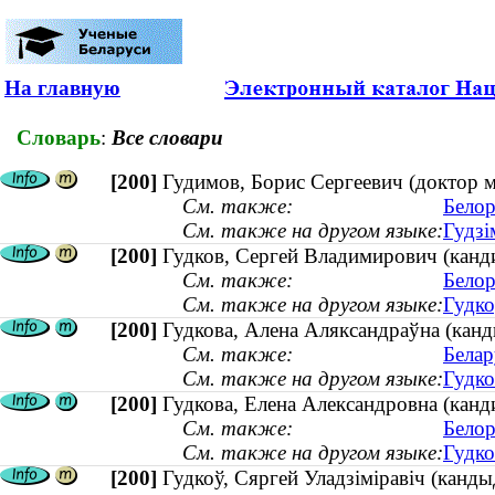
На главную
Словарь
:
Все словари
[200]
Гудимов, Борис Сергеевич (доктор м
См. также:
Белор
См. также на другом языке:
Гудзі
[200]
Гудков, Сергей Владимирович (канди
См. также:
Белор
См. также на другом языке:
Гудко
[200]
Гудкова, Алена Аляксандраўна (канд
См. также:
Белар
См. также на другом языке:
Гудко
[200]
Гудкова, Елена Александровна (канди
См. также:
Белор
См. также на другом языке:
Гудко
[200]
Гудкоў, Сяргей Уладзіміравіч (кандыд