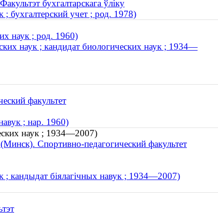
 Факультэт бухгалтарскага ўліку
; бухгалтерский учет ; род. 1978)
х наук ; род. 1960)
ких наук ; кандидат биологических наук ; 1934—
ческий факультет
авук ; нар. 1960)
еских наук ; 1934—2007)
 (Минск). Спортивно-педагогический факультет
к ; кандыдат біялагічных навук ; 1934—2007)
ьтэт