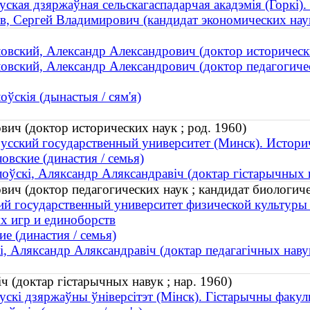
уская дзяржаўная сельскагаспадарчая акадэмія (Горкі).
в, Сергей Владимирович (кандидат экономических наук 
овский, Александр Александрович (доктор исторически
овский, Александр Александрович (доктор педагогичес
оўскія (дынастыя / сям'я)
ич (доктор исторических наук ; род. 1960)
усский государственный университет (Минск). Истори
овские (династия / семья)
оўскі, Аляксандр Аляксандравіч (доктар гістарычных н
вич (доктор педагогических наук ; кандидат биологич
ий государственный университет физической культуры
х игр и единоборств
е (династия / семья)
і, Аляксандр Аляксандравіч (доктар педагагічных наву
 (доктар гістарычных навук ; нар. 1960)
ускі дзяржаўны ўніверсітэт (Мінск). Гістарычны факул