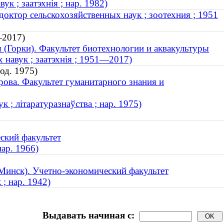
ук ; заатэхнія ; нар. 1982)
октор сельскохозяйственных наук ; зоотехния ; 1951
—2017)
я (Горки). Факультет биотехнологии и аквакультуры
 навук ; заатэхнія ; 1951—2017)
од. 1975)
ова. Факультет гуманитарного знания и
к ; літаратуразнаўства ; нар. 1975)
ский факультет
ар. 1966)
Минск). Учетно-экономический факультет
; нар. 1942)
Выдавать начиная с: