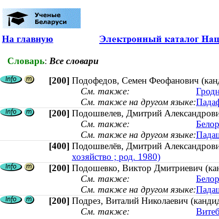
На главную
Словарь
:
Все словари
[200]
Подофедов, Семен Феофанович (кан
См. также:
Гродн
См. также на другом языке:
Падаф
[200]
Подошвелев, Дмитрий Александрович 
См. также:
Белор
См. также на другом языке:
Падаш
[400]
Подошвелёв, Дмитрий Александров
хозяйство ; род. 1980)
[200]
Подошевко, Виктор Дмитриевич (канд
См. также:
Белор
См. также на другом языке:
Падаш
[200]
Подрез, Виталий Николаевич (кандида
См. также:
Витеб