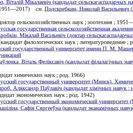
з, Віталій Мікалаевіч (кандыдат сельскагаспадарчых нав
ч (1951—2017)
см.
Подскребкин, Николай Васильевич (д
доктор сельскохозяйственных наук ; зоотехния ; 1951
усская государственная сельскохозяйственная академи
робкін, Мікалай Васільевіч (доктар сельскагаспадарчых
кандидат филологических наук ; литературоведение ; р
ский государственный университет имени П. М. Машер
уникаций
аўленка, Віталь Феліксавіч (кандыдат філалагічных наву
идат химических наук ; род. 1966)
усский государственный университет (Минск). Химиче
роб, Аляксандр Паўлавіч (кандыдат хімічных навук ; н
дидат экономических наук ; род. 1942)
усский государственный экономический университет (
аціліна, Сафія Сяргееўна (кандыдат эканамічных навук 