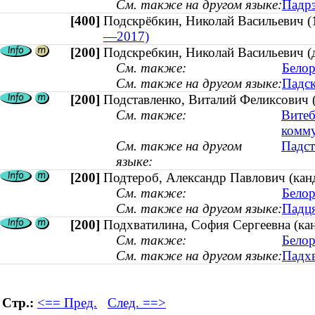
См. также на другом языке:
Падрэ
[400]
Подскрёбкин, Николай Васильеви
—2017)
[200]
Подскребкин, Николай Васильевич (
См. также:
Белор
См. также на другом языке:
Падск
[200]
Подставленко, Виталий Феликсович (
См. также:
Витеб
комм
См. также на другом
Падст
языке:
[200]
Подтероб, Александр Павлович (канд
См. также:
Белор
См. также на другом языке:
Падця
[200]
Подхватилина, София Сергеевна (кан
См. также:
Белор
См. также на другом языке:
Падхв
Стр.:
<== Пред.
След. ==>