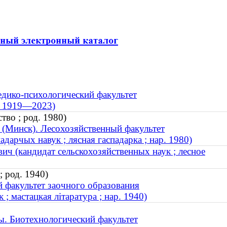
дико-психологический факультет
 ; 1919—2023)
тво ; род. 1980)
 (Минск). Лесохозяйственный факультет
дарчых навук ; лясная гаспадарка ; нар. 1980)
ч (кандидат сельскохозяйственных наук ; лесное
 род. 1940)
 факультет заочного образования
; мастацкая літаратура ; нар. 1940)
ы. Биотехнологический факультет