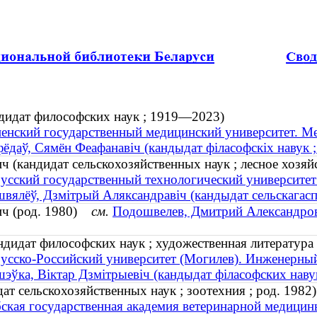
дидат философских наук ; 1919—2023)
енский государственный медицинский университет. Ме
ёдаў, Сямён Феафанавіч (кандыдат філасофскіх навук
(кандидат сельскохозяйственных наук ; лесное хозяйс
усский государственный технологический университет
вялёў, Дзмітрый Аляксандравіч (кандыдат сельскагаспа
ич (род. 1980)
см.
Подошвелев, Дмитрий Александрови
идат философских наук ; художественная литература ;
усско-Российский университет (Могилев). Инженерный
эўка, Віктар Дзмітрыевіч (кандыдат філасофских навук 
т сельскохозяйственных наук ; зоотехния ; род. 1982)
ская государственная академия ветеринарной медицин