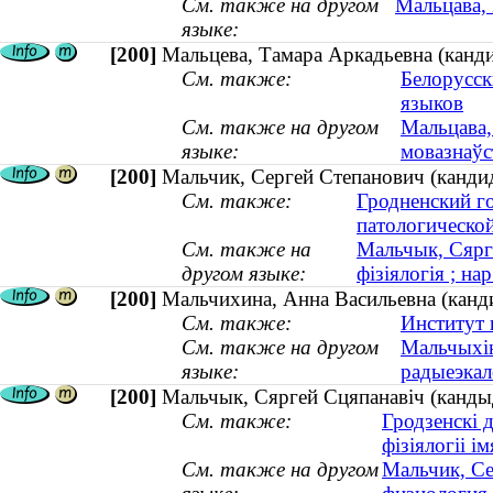
См. также на другом
Мальцава, 
языке:
[200]
Мальцева, Тамара Аркадьевна (канди
См. также:
Белорусск
языков
См. также на другом
Мальцава,
языке:
мовазнаўст
[200]
Мальчик, Сергей Степанович (кандид
См. также:
Гродненский г
патологическо
См. также на
Мальчык, Сярге
другом языке:
фізіялогія ; на
[200]
Мальчихина, Анна Васильевна (канди
См. также:
Институт 
См. также на другом
Мальчыхін
языке:
радыеэкало
[200]
Мальчык, Сяргей Сцяпанавіч (кандыда
См. также:
Гродзенскі 
фізіялогіі і
См. также на другом
Мальчик, Се