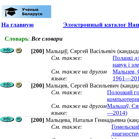
На главную
Словарь
:
Все словари
[200]
Мальцаў, Сяргей Васільевіч (кандыд
См. также:
Полацкі д
навук і эл
См. также на другом
Мальцев, 
языке:
1961—201
[200]
Мальцев, Сергей Васильевич (кандид
См. также:
Полоцкий го
компьютерны
См. также на другом
Мальцаў, Сяр
языке:
—2014)
[200]
Мальцева, Наталья Геннадьевна (канд
См. также:
Гомельски
диагностич