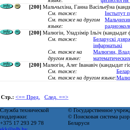
языке:
физиология 
[200]
Мальчыхіна, Ганна Васільеўна (канды
См. также:
Інстытут 
См. также на другом
Мальчихин
языке:
радиоэколо
[200]
Малюгiн, Уладзiмiр Iльiч (кандыдат 
См. также:
Беларускі дзяр
інфарматыкі
См. также на
Малюгин, Влади
другом языке:
математических 
[200]
Малюгін, Алег Іванавіч (кандыдат гі
См. также:
Белар
См. также на другом языке:
Малюг
Стр.:
<== Пред.
След. ==>
Служба технической
© Государственное учреж
поддержки:
© Поисковая система ра
+375 17 293 29 78
Беларуси
skk@nlb.by