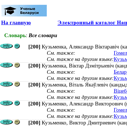
На главную
Словарь
:
Все словари
[200]
Кузьменка, Аляксандр Віктаравіч (ка
См. также:
Гомел
См. также на другом языке:
Кузьм
[200]
Кузьменка, Віктар Дзмітрыевіч (кан
См. также:
Белар
См. также на другом языке:
Кузьм
[200]
Кузьменка, Віталь Якаўлевіч (кандыда
См. также:
Віцеб
См. также на другом языке:
Кузьм
[200]
Кузьменко, Александр Викторович (к
См. также:
Гомел
См. также на другом языке:
Кузьм
[200]
Кузьменко, Виктор Дмитриевич (канд