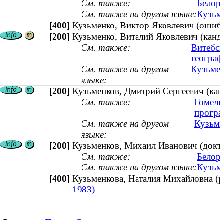
См. также:
Белор
См. также на другом языке:
Кузьм
[400]
Кузьменко, Виктор Яковлевич (ош
[200]
Кузьменко, Виталий Яковлевич (канд
См. также:
Витебс
геогра
См. также на другом
Кузьмен
языке:
[200]
Кузьменков, Дмитрий Сергеевич (кан
См. также:
Гомел
прогр
См. также на другом
Кузьмя
языке:
[200]
Кузьменков, Михаил Иванович (докто
См. также:
Белор
См. также на другом языке:
Кузьм
[400]
Кузьменкова, Наталия Михайловна 
1983)