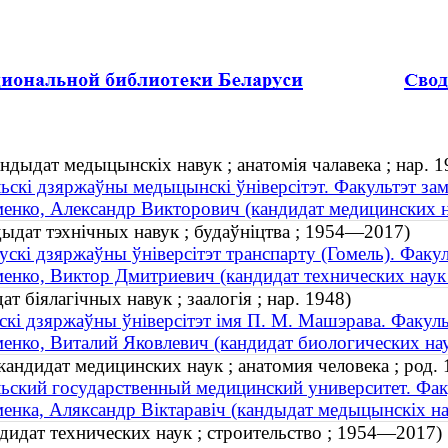
ндыдат медыцынскіх навук ; анатомія чалавека ; нар. 1
ьскі дзяржаўны медыцынскі ўніверсітэт. Факультэт за
енко, Александр Викторович (кандидат медицинских нау
дыдат тэхнічных навук ; будаўніцтва ; 1954—2017)
ускі дзяржаўны ўніверсітэт транспарту (Гомель). Факуль
енко, Виктор Дмитриевич (кандидат технических наук
т біялагічных навук ; заалогія ; нар. 1948)
скі дзяржаўны ўніверсітэт імя П. М. Машэрава. Факульт
енко, Виталий Яковлевич (кандидат биологических наук
андидат медицинских наук ; анатомия человека ; род. 
ьский государственный медицинский университет. Фак
енка, Аляксандр Віктаравіч (кандыдат медыцынскіх наву
идат технических наук ; строительство ; 1954—2017)