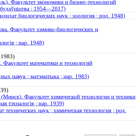
ль). Факультет экономики и бизнес-технологий
 будаўніцтва ; 1954—2017)
дидат биологических наук ; зоология ; род. 1948)
ва. Факультет химико-биологических и
логія ; нар. 1948)
 1983)
. Факультет математики и технологий
ых навук ; матэматыка ; нар. 1983)
939)
 (Минск). Факультет химической технологии и техники
ая тэхналогія ; нар. 1939)
 технических наук ; химическая технология ; род.