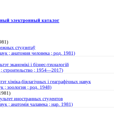
981)
межных студэнтаў
к ; анатомия человека ; род. 1981)
тэт эканомікі і бізнес-тэхналогій
 ; строительство ; 1954—2017)
эт хіміка-біялагічных і геаграфічных навук
 ; зоология ; род. 1948)
1981)
ультет иностранных студентов
к ; анатомія чалавека ; нар. 1981)