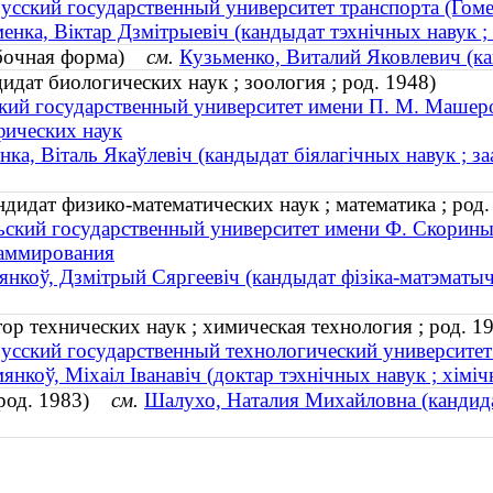
усский государственный университет транспорта (Гоме
енка, Віктар Дзмітрыевіч (кандыдат тэхнічных навук ;
ибочная форма)
см.
Кузьменко, Виталий Яковлевич (кан
идат биологических наук ; зоология ; род. 1948)
кий государственный университет имени П. М. Машеро
фических наук
ка, Віталь Якаўлевіч (кандыдат біялагічных навук ; заа
дидат физико-математических наук ; математика ; род.
ьский государственный университет имени Ф. Скорины
аммирования
нкоў, Дзмітрый Сяргеевіч (кандыдат фізіка-матэматычн
р технических наук ; химическая технология ; род. 1
усский государственный технологический университет
янкоў, Міхаіл Іванавіч (доктар тэхнічных навук ; хімічн
(род. 1983)
см.
Шалухо, Наталия Михайловна (кандидат