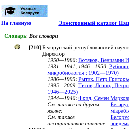
На главную
Словарь
:
Все словари
[210]
Белорусский республиканский научн
Директор
1950—1986
:
Вотяков, Вениамин И
1931—1941, 1946—1950
:
Рубиншт
микробиология ; 1902—1970)
1986—1995
:
Рытик, Петр Григорье
1995—2009
:
Титов, Леонид Петро
1946—2025)
1944—1946
:
Фрид, Семен Маркови
См. также на другом
Беларус
языке:
мікрабі
См. также
Белорус
ассоциативное понятие:
эпидем