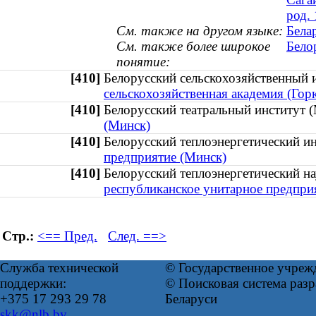
род.
См. также на другом языке:
Бела
См. также более широкое
Бело
понятие:
[410]
Белорусский сельскохозяйственный
сельскохозяйственная академия (Гор
[410]
Белорусский театральный институ
(Минск)
[410]
Белорусский теплоэнергетический 
предприятие (Минск)
[410]
Белорусский теплоэнергетический н
республиканское унитарное предпри
Стр.:
<== Пред.
След. ==>
Служба технической
© Государственное учреж
поддержки:
© Поисковая система ра
+375 17 293 29 78
Беларуси
skk@nlb.by