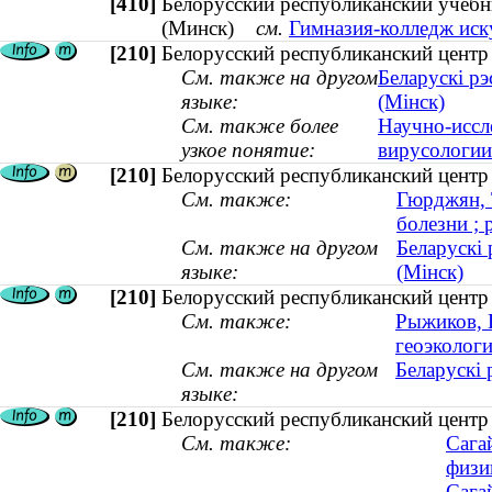
[410]
Белорусский республиканский учебн
(Минск)
см.
Гимназия-колледж иск
[210]
Белорусский республиканский центр
См. также на другом
Беларускі рэ
языке:
(Мінск)
См. также более
Научно-иссл
узкое понятие:
вирусологии
[210]
Белорусский республиканский центр
См. также:
Гюрджян, 
болезни ; 
См. также на другом
Беларускі 
языке:
(Мінск)
[210]
Белорусский республиканский центр
См. также:
Рыжиков, 
геоэкологи
См. также на другом
Беларускі 
языке:
[210]
Белорусский республиканский центр
См. также:
Сага
физик
Сага