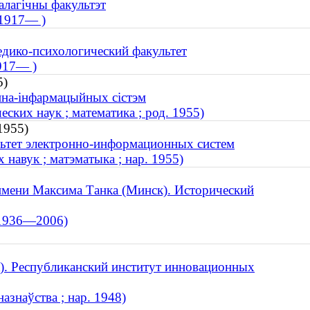
алагічны факультэт
 1917— )
дико-психологический факультет
1917— )
5)
онна-інфармацыйных сістэм
ких наук ; математика ; род. 1955)
1955)
льтет электронно-информационных систем
 навук ; матэматыка ; нар. 1955)
имени Максима Танка (Минск). Исторический
; 1936—2006)
). Республиканский институт инновационных
азнаўства ; нар. 1948)