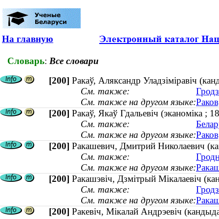
На главную
Словарь
:
Все словари
[200]
Ракаў, Аляксандр Уладзіміравіч (кан
См. также:
Гродз
См. также на другом языке:
Раков
[200]
Ракаў, Якаў Гдальевіч (эканоміка ; 
См. также:
Белар
См. также на другом языке:
Раков
[200]
Ракашевич, Дмитрий Николаевич (кан
См. также:
Гродн
См. также на другом языке:
Ракаш
[200]
Ракашэвіч, Дзмітрый Мікалаевіч (канд
См. также:
Гродз
См. также на другом языке:
Ракаш
[200]
Ракевіч, Мікалай Андрэевіч (кандыда