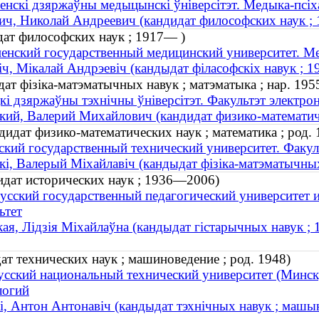
енскі дзяржаўны медыцынскі ўніверсітэт. Медыка-псіх
ич, Николай Андреевич (кандидат философских наук ;
дат философских наук ; 1917— )
енский государственный медицинский университет. Ме
іч, Мікалай Андрэевіч (кандыдат філасофскіх навук ; 
ат фізіка-матэматычных навук ; матэматыка ; нар. 195
кі дзяржаўны тэхнічны ўніверсітэт. Факультэт электр
кий, Валерий Михайлович (кандидат физико-математичес
идат физико-математических наук ; математика ; род. 
ский государственный технический университет. Факу
кі, Валерый Міхайлавіч (кандыдат фізіка-матэматычных
идат исторических наук ; 1936—2006)
усский государственный педагогический университет 
ьтет
кая, Лідзія Міхайлаўна (кандыдат гістарычных навук 
т технических наук ; машиноведение ; род. 1948)
усский национальный технический университет (Минск
логий
і, Антон Антонавіч (кандыдат тэхнічных навук ; машын