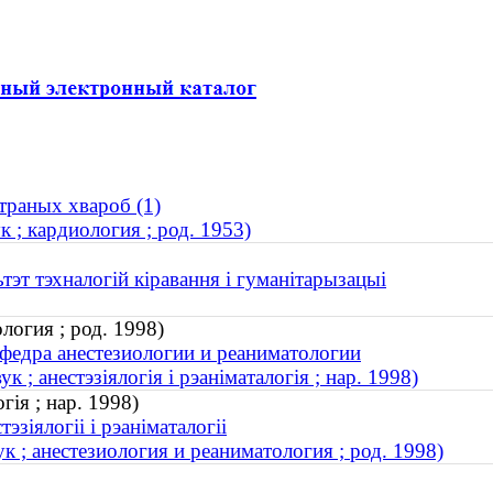
траных хвароб (1)
 ; кардиология ; род. 1953)
тэт тэхналогій кіравання і гуманітарызацыі
логия ; род. 1998)
федра анестезиологии и реаниматологии
; анестэзіялогія і рэаніматалогія ; нар. 1998)
гія ; нар. 1998)
зіялогіі і рэаніматалогіі
 ; анестезиология и реаниматология ; род. 1998)