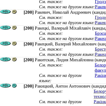
См. также:
Гродз
См. также на другом языке:
Ракев
[200]
Ракевич, Николай Андреевич (канди
См. также:
Гродн
См. также на другом языке:
Ракев
[200]
Ракецкі, Валерый Міхайлавіч (кандыд
См. также:
Брэсц
См. также на другом языке:
Ракец
[200]
Ракецкий, Валерий Михайлович (канд
См. также:
Брест
См. также на другом языке:
Ракец
[200]
Ракитская, Лидия Михайловна (канд
См. также:
Белор
факул
См. также на другом
Ракіц
языке:
[200]
Ракицкий, Антон Антонович (кандида
См. также:
Белор
техно
См. также на другом
Ракіцк