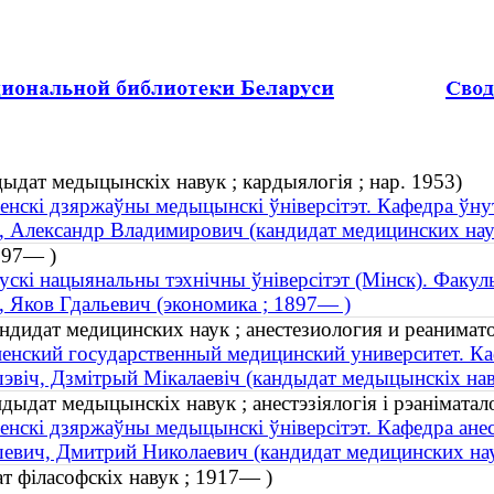
дыдат медыцынскіх навук ; кардыялогія ; нар. 1953)
енскі дзяржаўны медыцынскі ўніверсітэт. Кафедра ўну
, Александр Владимирович (кандидат медицинских наук
1897— )
ускі нацыянальны тэхнічны ўніверсітэт (Мінск). Факуль
, Яков Гдальевич (экономика ; 1897— )
дидат медицинских наук ; анестезиология и реанимато
енский государственный медицинский университет. Ка
эвіч, Дзмітрый Мікалаевіч (кандыдат медыцынскіх навук 
ыдат медыцынскіх навук ; анестэзіялогія і рэаніматало
енскі дзяржаўны медыцынскі ўніверсітэт. Кафедра анестэ
евич, Дмитрий Николаевич (кандидат медицинских наук
т філасофскіх навук ; 1917— )