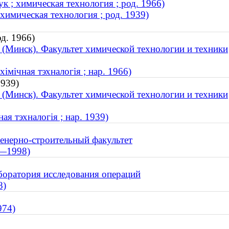
к ; химическая технология ; род. 1966)
химическая технология ; род. 1939)
д. 1966)
 (Минск). Факультет химической технологии и техники
імічная тэхналогія ; нар. 1966)
1939)
 (Минск). Факультет химической технологии и техники
ая тэхналогія ; нар. 1939)
енерно-строительный факультет
8—1998)
оратория исследования операций
8)
974)