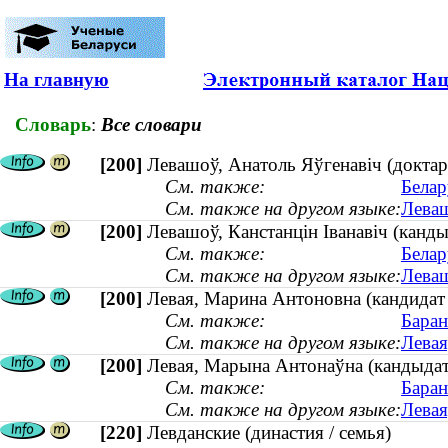
На главную
Словарь
:
Все словари
[200]
Левашоў, Анатоль Яўгенавіч (доктар
См. также:
Белар
См. также на другом языке:
Леваш
[200]
Левашоў, Канстанцін Іванавіч (кандыд
См. также:
Белар
См. также на другом языке:
Леваш
[200]
Левая, Марина Антоновна (кандидат 
См. также:
Баран
См. также на другом языке:
Левая
[200]
Левая, Марына Антонаўна (кандыдат б
См. также:
Баран
См. также на другом языке:
Левая
[220]
Левданские (династия / семья)