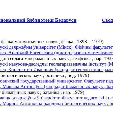
 фізіка-матэматычных навук ; фізіка ; 1898—1979)
ускі дзяржаўны ўніверсітэт (Мінск). Фізічны факультэт
ев, Анатолий Евгеньевич (доктор физико-математичес
ат геолага-мінералагічных навук ; геафізіка ; нар. 193
ускі навукова-даследчы геолагаразведачны інстытут (М
ев, Константин Иванович (кандидат геолого-минералоги
биологических наук ; ботаника ; род. 1979)
овичский государственный университет. Факультет пе
, Марына Антонаўна (кандыдат біялагічных навук ; бата
іялагічных навук ; батаніка ; нар. 1979)
авіцкі дзяржаўны ўніверсітэт. Факультэт педагогікі і пс
, Марина Антоновна (кандидат биологических наук ; бо