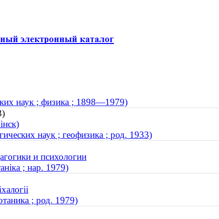
ких наук ; физика ; 1898—1979)
3)
інск)
ческих наук ; геофизика ; род. 1933)
дагогики и психологии
ніка ; нар. 1979)
іхалогіі
таника ; род. 1979)