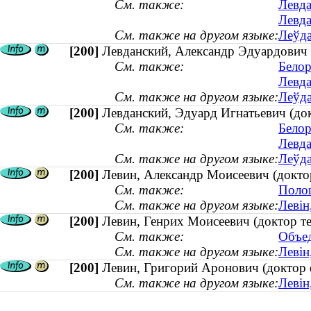
См. также:
Левда
Левда
См. также на другом языке:
Леўда
[200]
Левданский, Александр Эдуардович (
См. также:
Белор
Левда
См. также на другом языке:
Леўда
[200]
Левданский, Эдуард Игнатьевич (док
См. также:
Белор
Левда
См. также на другом языке:
Леўда
[200]
Левин, Александр Моисеевич (докто
См. также:
Полоц
См. также на другом языке:
Левін
[200]
Левин, Генрих Моисеевич (доктор те
См. также:
Объед
См. также на другом языке:
Левін
[200]
Левин, Григорий Аронович (доктор
См. также на другом языке:
Левін