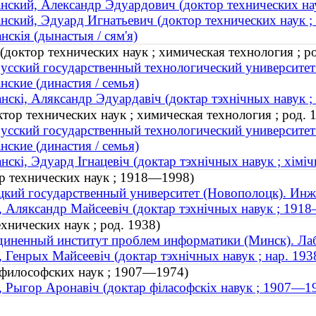
нский, Александр Эдуардович (доктор технических нау
нский, Эдуард Игнатьевич (доктор технических наук ; 
нскія (дынастыя / сям'я)
доктор технических наук ; химическая технология ; ро
усский государственный технологический университет
нские (династия / семья)
нскі, Аляксандр Эдуардавіч (доктар тэхнічных навук ; х
тор технических наук ; химическая технология ; род. 
усский государственный технологический университет
нские (династия / семья)
нскі, Эдуард Ігнацевіч (доктар тэхнічных навук ; хімічн
р технических наук ; 1918—1998)
кий государственный университет (Новополоцк). Инж
, Аляксандр Майсеевіч (доктар тэхнічных навук ; 191
хнических наук ; род. 1938)
иненный институт проблем информатики (Минск). Лаб
, Генрых Майсеевіч (доктар тэхнічных навук ; нар. 193
 философских наук ; 1907—1974)
, Рыгор Аронавіч (доктар філасофскіх навук ; 1907—1