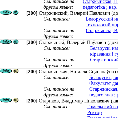
См. также на
Старжынская, На
другом языке:
педагогіка ; нар
[200]
Старжинский, Валерий Павлович (док
См. также:
Белорусский н
технологий уп
См. также на
Старжынскі, Ва
другом языке:
[200]
Старжынскі, Валерый Паўлавіч (докта
См. также:
Беларускі на
кіравання і 
См. также на
Старжинский
другом языке:
[200]
Старжынская, Наталля Сцяпанаўна (до
См. также:
Беларускі дз
Факультэт да
См. также на
Старжинская,
другом языке:
педагогика ; 
[200]
Стариков, Владимир Николаевич (ка
См. также:
Гомельский го
Ректор