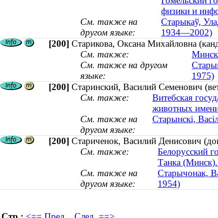
Гомельский го
физики и инф
См. также на
Старыкаў, Ула
другом языке:
1934—2002)
[200]
Старикова, Оксана Михайловна (канд
См. также:
Минск
См. также на другом
Старык
языке:
1975)
[200]
Старинский, Василий Семенович (ве
См. также:
Витебская госуд
животных имени
См. также на
Старынскі, Васі
другом языке:
[200]
Стариченок, Василий Денисович (док
См. также:
Белорусский г
Танка (Минск)
См. также на
Старычонак, Вас
другом языке:
1954)
Стр.:
<== Пред.
След. ==>