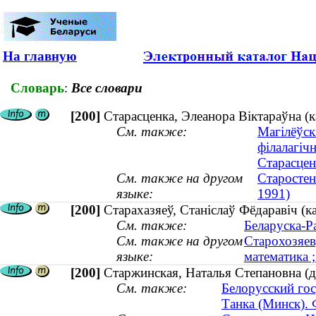
На главную
Словарь
:
Все словари
[200]
Старасценка, Элеанора Віктараўна (к
См. также:
Магілёўск
філалагіч
Старасцен
См. также на другом
Старостен
языке:
1991)
[200]
Старахазяеў, Станіслаў Фёдаравіч (к
См. также:
Беларуска-Ра
См. также на другом
Старохозяев
языке:
математика ;
[200]
Старжинская, Наталья Степановна (д
См. также:
Белорусский го
Танка (Минск).