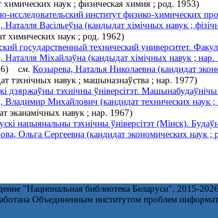
 химических наук ; физическая химия ; род. 1953)
о-исследовательский институт физико-химических пр
, Наталля Васiльеўна (кандыдат хімічных навук ; фізічна
т химических наук ; род. 1962)
ский государственный технический университет. Факул
, Наталля Міхайлаўна (кандыдат хімічных навук ; нар.
1956)
см.
Козырева, Наталья Николаевна (кандидат эконо
ат тэхнічных навук ; машыназнаўства ; нар. 1977)
кі дзяржаўны тэхнічны ўніверсітэт. Машынабудаўнічы
, Владимир Михайлович (кандидат технических наук ; 
т эканамічных навук ; нар. 1967)
ускі нацыянальны тэхнічны ўніверсітэт (Мінск). Будаў
ова, Ольга Сергеевна (кандидат экономических наук ; 
дение "Национальная библиотека Беларуси", 2015-202
работана Объединенным институтом проблем информа