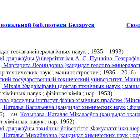
дат геолага-мінералагічных навук ; 1935—1993)
кі дзяржаўны ўніверсітэт імя А. С. Пушкіна. Геаграфі
, Маргарита Леонидовна (кандидат геолого-минералог
р технических наук ; машиностроение ; 1936—2016)
ский государственный технический университет. Маш
, Міхаіл Уладзіміравіч (доктар тэхнічных навук ; ма
хімічных навук ; фізічная хімія ; нар. 1953)
ова-даследчы інстытут фізіка-хімічных праблем (Мінск
, Наталья Васильевна (кандидат химических наук ; физ
956)
см.
Козырава, Наталля Мікалаеўна (кандыдат экана
 хімічных навук ; нар. 1962)
кі дзяржаўны тэхнічны ўніверсітэт. Факультэт інжынерн
, Наталья Михайловна (кандидат химических наук ; ро