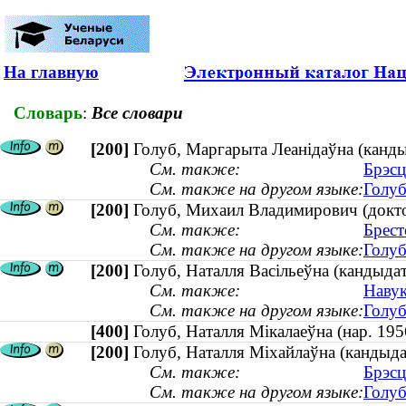
На главную
Словарь
:
Все словари
[200]
Голуб, Маргарыта Леанідаўна (канды
См. также:
Брэсц
См. также на другом языке:
Голуб
[200]
Голуб, Михаил Владимирович (докто
См. также:
Брест
См. также на другом языке:
Голуб
[200]
Голуб, Наталля Васiльеўна (кандыдат 
См. также:
Навук
См. также на другом языке:
Голуб
[400]
Голуб, Наталля Мікалаеўна (нар. 1
[200]
Голуб, Наталля Міхайлаўна (кандыдат
См. также:
Брэсц
См. также на другом языке:
Голуб