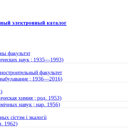
чны факультэт
ических наук ; 1935—1993)
иностроительный факультет
шынабудаванне ; 1936—2016)
)
ическая химия ; род. 1953)
мічных навук ; нар. 1956)
ых сістэм і экалогіі
д. 1962)