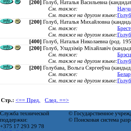
[200]
Голуб, Наталья Васильевна (кандидат
См. также:
Научн
См. также на другом языке:
Голуб
[200]
Голуб, Наталья Михайловна (кандида
См. также:
Брест
См. также на другом языке:
Голуб
[400]
Голуб, Наталья Николаевна (род. 
[200]
Голуб, Уладзімір Міхайлавіч (кандыд
См. также:
Брэсц
См. также на другом языке:
Голуб
[200]
Голубава, Вольга Сяргееўна (кандыда
См. также:
Белар
См. также на другом языке:
Голуб
Стр.:
<== Пред.
След. ==>
Служба технической
© Государственное учреж
поддержки:
© Поисковая система раз
+375 17 293 29 78