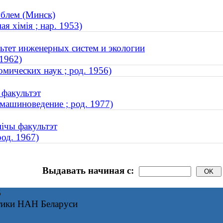
облем (Минск)
я хімія ; нар. 1953)
ьтет инженерных систем и экологии
 1962)
мических наук ; род. 1956)
 факультэт
машиноведение ; род. 1977)
нічы факультэт
род. 1967)
Выдавать начиная с:
6
тики НАН Беларуси