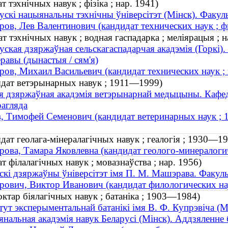
 тэхнічных навук ; фізіка ; нар. 1941)
ускі нацыянальны тэхнічны ўніверсітэт (Мінск). Факул
ров, Лев Валентинович (кандидат технических наук ; фи
т тэхнічных навук ; водная гаспадарка ; меліярацыя ; н
уская дзяржаўная сельскагаспадарчая акадэмія (Горкі)
равы (дынастыя / сям'я)
ров, Михаил Васильевич (кандидат технических наук ; 
ыдат ветэрынарных навук ; 1911—1999)
я дзяржаўная акадэмія ветэрынарнай медыцыны. Кафед
рагляда
, Тимофей Семенович (кандидат ветеринарных наук ;
дат геолага-мінералагічных навук ; геалогія ; 1930—1
рова, Тамара Яковлевна (кандидат геолого-минералоги
т філалагічных навук ; мовазнаўства ; нар. 1956)
скі дзяржаўны ўніверсітэт імя П. М. Машэрава. Факуль
рович, Виктор Иванович (кандидат филологических нау
ктар біялагічных навук ; батаніка ; 1903—1984)
тут эксперыментальнай батанікі імя В. Ф. Купрэвіча (М
нальная акадэмія навук Беларусі (Мінск). Аддзяленне 