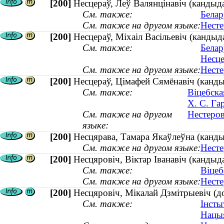
[200]
Несцераў, Леў Валянцінавіч (кандыдат
См. также:
Белар
См. также на другом языке:
Несте
[200]
Несцераў, Міхаіл Васільевіч (кандыда
См. также:
Белар
Несце
См. также на другом языке:
Несте
[200]
Несцераў, Цімафей Сямёнавіч (канд
См. также:
Віцебска
Х. С. Га
См. также на другом
Нестеров
языке:
[200]
Несцярава, Тамара Якаўлеўна (канды
См. также на другом языке:
Несте
[200]
Несцяровіч, Віктар Іванавіч (кандыда
См. также:
Віцеб
См. также на другом языке:
Несте
[200]
Несцяровіч, Мікалай Дзмітрыевіч (до
См. также:
Інсты
Нацыя