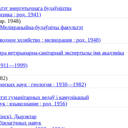
ьтэт энергетычнага будаўніцтва
зика ; род. 1941)
ар. 1948)
. Меліярацыйна-будаўнічы факультэт
водное хозяйство ; мелиорация ; род. 1948)
ра ветэрынарна-санітарнай экспертызы імя акадэміка
 1911—1999)
982)
ческих наук ; геология ; 1930—1982)
тэт гуманітарных ведаў і камунікацый
к ; языкознание ; род. 1956)
інск). Дырэктар
біялагічных навук