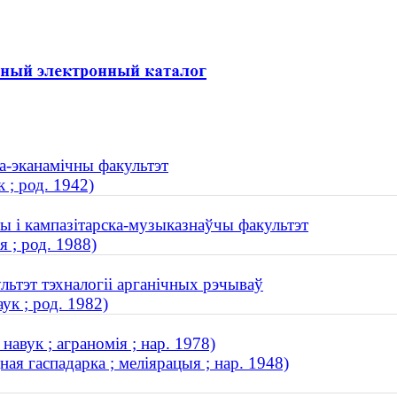
ва-эканамічны факультэт
 ; род. 1942)
ны і кампазітарска-музыказнаўчы факультэт
 ; род. 1988)
льтэт тэхналогіі арганічных рэчываў
ук ; род. 1982)
авук ; аграномія ; нар. 1978)
ная гаспадарка ; меліярацыя ; нар. 1948)