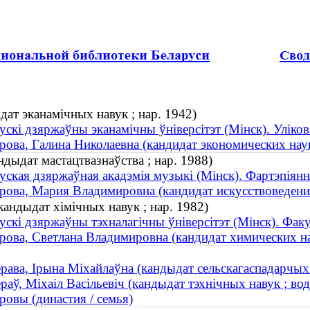
дат эканамічных навук ; нар. 1942)
ускі дзяржаўны эканамічны ўніверсітэт (Мінск). Уліко
рова, Галина Николаевна (кандидат экономических наук
дыдат мастацтвазнаўства ; нар. 1988)
уская дзяржаўная акадэмія музыкі (Мінск). Фартэпіян
рова, Мария Владимировна (кандидат искусствоведения
кандыдат хімічных навук ; нар. 1982)
ускі дзяржаўны тэхналагічны ўніверсітэт (Мінск). Факу
рова, Светлана Владимировна (кандидат химических на
рава, Ірына Міхайлаўна (кандыдат сельскагаспадарчых н
раў, Міхаіл Васільевіч (кандыдат тэхнічных навук ; вод
ровы (династия / семья)