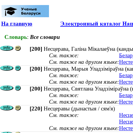
На главную
Словарь
:
Все словари
[200]
Несцерава, Галіна Мікалаеўна (канды
См. также:
Белар
См. также на другом языке:
Несте
[200]
Несцерава, Марыя Уладзіміраўна (кан
См. также:
Белар
См. также на другом языке:
Несте
[200]
Несцерава, Святлана Уладзіміраўна (
См. также:
Белар
См. также на другом языке:
Несте
[220]
Несцеравы (дынастыя / сям'я)
См. также:
Несце
Несце
См. также на другом языке:
Несте