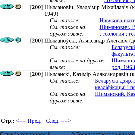
языке:
; геология 
[200]
Шымановіч, Уладзімір Міхайлавіч (кан
1949)
См. также:
Навукова-вытв
См. также на
Шиманович, В
другом языке:
; геология ; г
[200]
Шыманоўскі, Аляксандр Алегавіч (док
См. также:
Беларуск
факультэ
См. также на другом
Шимановс
языке:
род. 1963
[200]
Шыманскі, Казімір Аляксандравіч (к
См. также:
Беларускі дзярж
кваліфікацыі і 
См. также на
Шиманский, Каз
другом языке:
Стр.:
<== Пред.
След. ==>
Служба технической
© Государственное учреж