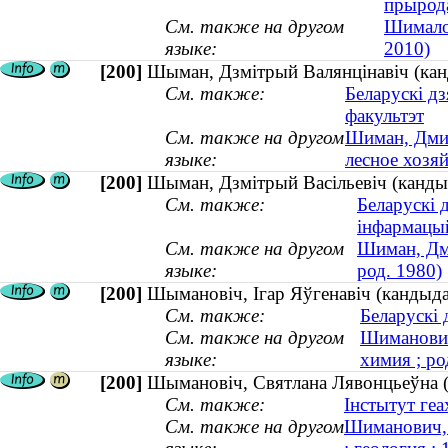
прырод
См. также на другом
Шимало
языке:
2010)
[200]
Шыман, Дзмітрый Валянцінавіч (канды
См. также:
Беларускі д
факультэт
См. также на другом
Шиман, Дмит
языке:
лесное хозяй
[200]
Шыман, Дзмітрый Васільевіч (кандыд
См. также:
Беларускі 
інфармацы
См. также на другом
Шиман, Дми
языке:
род. 1980)
[200]
Шымановіч, Ігар Яўгенавіч (кандыдат 
См. также:
Беларускі 
См. также на другом
Шиманович
языке:
химия ; ро
[200]
Шымановіч, Святлана Лявонцьеўна (к
См. также:
Інстытут геах
См. также на другом
Шиманович, 