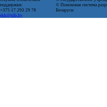
поддержки:
© Поисковая система ра
+375 17 293 29 78
Беларуси
skk@nlb.by