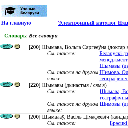
На главную
Словарь
:
Все словари
[200]
Шымава, Вольга Сяргееўна (доктар э
См. также:
Беларускі д
менеджмент
Шымавы (дын
См. также на другом
Шимова, Оль
языке:
географичес
[220]
Шымавы (дынастыя / сям'я)
См. также:
Шымава, Вол
геаграфічны
См. также на другом
Шимовы (дин
языке:
[200]
Шымалаў, Васіль Цімафеевіч (канды
См. также:
Брэсцкі