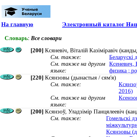
На главную
Словарь
:
Все словари
[200]
Ксяневiч, Вiталiй Казiмiравiч (канды
См. также:
Беларускі 
См. также на другом
Ксеневич, 
языке:
физика ; ро
[220]
Ксянзовы (дынастыя / сям'я)
См. также:
Ксянзо
2016)
См. также на другом
Ксензов
языке:
[200]
Ксянзоў, Уладзімір Панцялеевіч (ка
См. также:
Гомельскі д
міжкультур
Ксянзовы (д