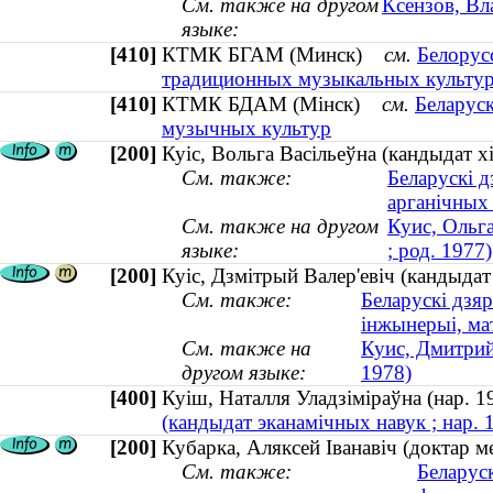
См. также на другом
Ксензов, Вл
языке:
[410]
КТМК БГАМ (Минск)
см.
Белорус
традиционных музыкальных культу
[410]
КТМК БДАМ (Мінск)
см.
Беларуск
музычных культур
[200]
Куіс, Вольга Васільеўна (кандыдат хі
См. также:
Беларускі д
арганічных
См. также на другом
Куис, Ольга
языке:
; род. 1977)
[200]
Куіс, Дзмітрый Валер'евіч (кандыдат 
См. также:
Беларускі дзяр
інжынерыі, ма
См. также на
Куис, Дмитрий
другом языке:
1978)
[400]
Куіш, Наталля Уладзіміраўна (нар. 
(кандыдат эканамічных навук ; нар. 
[200]
Кубарка, Аляксей Іванавіч (доктар ме
См. также:
Беларус