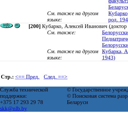
факульт
Беларус
См. также на другом
Кубарко
языке:
род. 194
[200]
Кубарко, Алексей Иванович (доктор 
См. также:
Белорусски
Педиатриче
Белорусски
См. также на другом
Кубарка, Ал
языке:
1943)
Стр.:
<== Пред.
След. ==>
Служба технической
© Государственное учреж
поддержки:
© Поисковая система ра
+375 17 293 29 78
Беларуси
skk@nlb.by