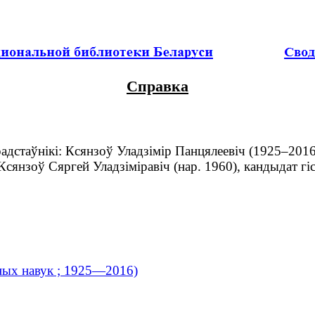
Справка
дстаўнікі: Ксянзоў Уладзімір Панцялеевіч (1925–2016
 Ксянзоў Сяргей Уладзіміравіч (нар. 1960), кандыдат г
чных навук ; 1925—2016)