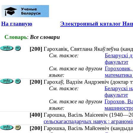
На главную
Словарь
:
Все словари
[200]
Гарохавік, Святлана Якаўлеўна (канд
См. также:
Беларускі д
факультэт
См. также на другом
Гороховик,
языке:
математика 
[200]
Гарохаў, Вадзім Андрэевіч (доктар т
См. также:
Беларускі н
факультэт
См. также на другом
Горохов, В
языке:
машиностро
[400]
Гарошка, Васіль Маісеевіч (1940
сельскагаспадарчых навук ; аграном
[200]
Гарошка, Васіль Майсеевіч (кандыда