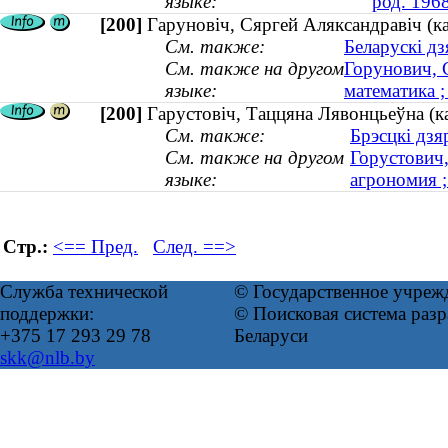
языке:
род. 196
[200]
Гаруновiч, Сяргей Аляксандравiч (к
См. также:
Беларускі дз
См. также на другом
Горунович, 
языке:
математика 
[200]
Гарустовіч, Таццяна Лявонцьеўна (к
См. также:
Брэсцкі дзя
См. также на другом
Горустович,
языке:
агрономия 
Стр.:
<== Пред.
След. ==>
Служба технической
© Государственное учреж
поддержки:
© Поисковая система ра
+375 17 293 29 78
Беларуси
skk@nlb.by