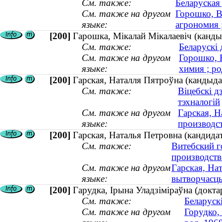
См. также:
Беларуская 
См. также на другом
Горошко, В
языке:
агрономия
[200]
Гарошка, Мікалай Мікалаевіч (кандыда
См. также:
Беларускі 
См. также на другом
Горошко, 
языке:
химия ; ро
[200]
Гарская, Наталля Пятроўна (кандыдат
См. также:
Віцебскі д
тэхналогій
См. также на другом
Гарская, Н
языке:
производст
[200]
Гарская, Наталья Петровна (кандидат
См. также:
Витебский г
производств
См. также на другом
Гарская, На
языке:
вытворчасць 
[200]
Гарудка, Iрына Уладзiмiраўна (доктар
См. также:
Беларуск
См. также на другом
Горудко,