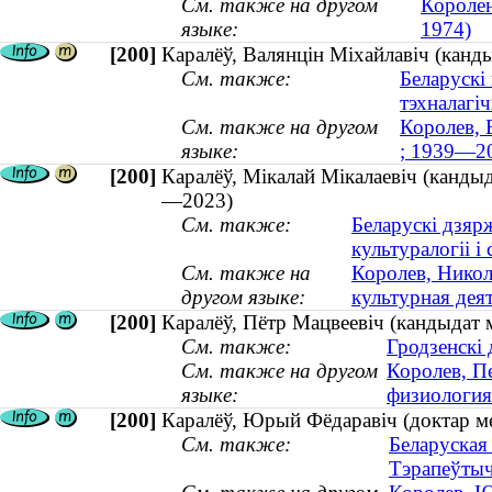
См. также на другом
Королен
языке:
1974)
[200]
Каралёў, Валянцін Міхайлавіч (канд
См. также:
Беларускі
тэхналагі
См. также на другом
Королев, 
языке:
; 1939—2
[200]
Каралёў, Мікалай Мікалаевіч (кандыд
—2023)
См. также:
Беларускі дзярж
культуралогіі і
См. также на
Королев, Никол
другом языке:
культурная дея
[200]
Каралёў, Пётр Мацвеевіч (кандыдат м
См. также:
Гродзенскі
См. также на другом
Королев, П
языке:
физиология 
[200]
Каралёў, Юрый Фёдаравіч (доктар м
См. также:
Беларуская
Тэрапеўтыч