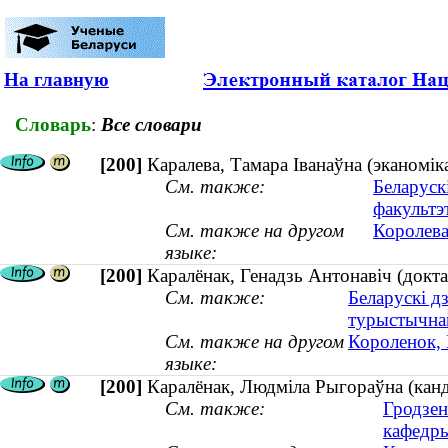
На главную
Словарь
:
Все словари
[200]
Каралева, Тамара Іванаўна (эканоміка
См. также:
Беларуск
факультэ
См. также на другом
Королева
языке:
[200]
Каралёнак, Генадзь Антонавіч (докта
См. также:
Беларускі д
турыстычна
См. также на другом
Короленок, 
языке:
[200]
Каралёнак, Людміла Рыгораўна (канд
См. также:
Гродзен
кафедр