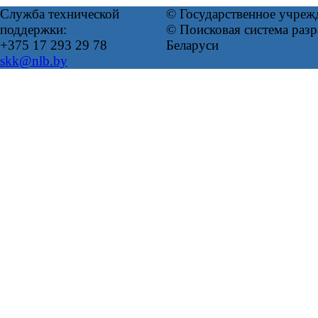
Служба технической
© Государственное учреж
поддержки:
© Поисковая система ра
+375 17 293 29 78
Беларуси
skk@nlb.by