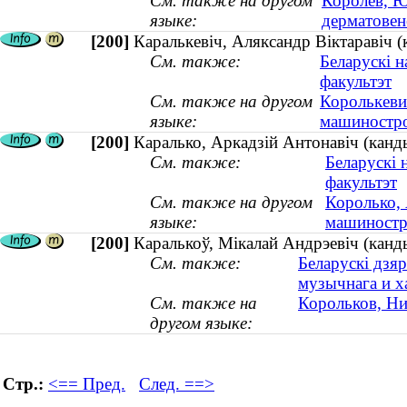
См. также на другом
Королев, Ю
языке:
дерматовен
[200]
Каралькевіч, Аляксандр Віктаравіч (
См. также:
Беларускі н
факультэт
См. также на другом
Королькеви
языке:
машиностро
[200]
Каралько, Аркадзій Антонавіч (кан
См. также:
Беларускі 
факультэт
См. также на другом
Королько, 
языке:
машиностр
[200]
Каралькоў, Мікалай Андрэевіч (канд
См. также:
Беларускі дзяр
музычнага и х
См. также на
Корольков, Ни
другом языке:
Стр.:
<== Пред.
След. ==>