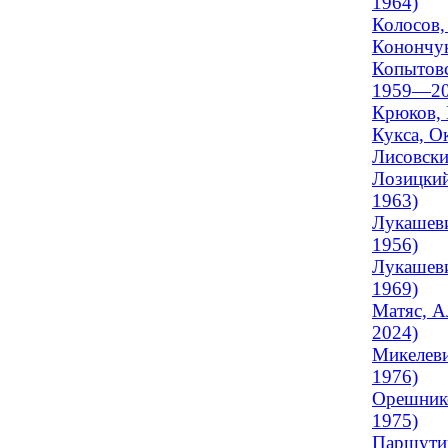
1964)
Колосов,
Конончук
Копытовс
1959—20
Крюков, 
Кукса, О
Лисовски
Лозицкий
1963)
Лукашеви
1956)
Лукашеви
1969)
Матяс, А
2024)
Микелеви
1976)
Орешнико
1975)
Паршутич