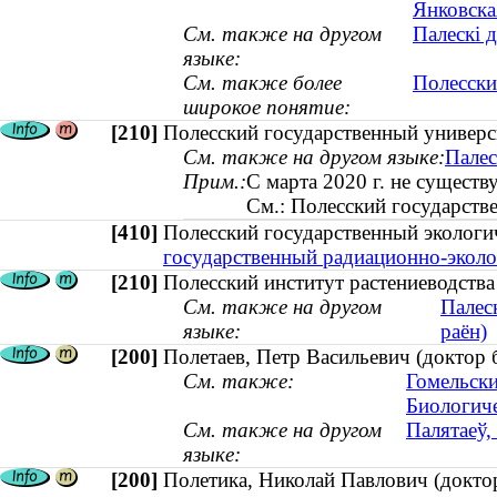
Янковска
См. также на другом
Палескі д
языке:
См. также более
Полесски
широкое понятие:
[210]
Полесский государственный универс
См. также на другом языке:
Палес
Прим.:
С марта 2020 г. не существ
См.: Полесский государств
[410]
Полесский государственный экологи
государственный радиационно-эколог
[210]
Полесский институт растениеводств
См. также на другом
Палес
языке:
раён)
[200]
Полетаев, Петр Васильевич (доктор
См. также:
Гомельски
Биологиче
См. также на другом
Палятаеў,
языке:
[200]
Полетика, Николай Павлович (доктор