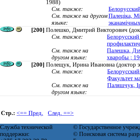
1988)
См. также:
Белорусский
См. также на другом
Палеціка, М
языке:
эканамічных
[200]
Полешко, Дмитрий Викторович (док
См. также:
Белорусский
профилактич
См. также на
Палешка, Дз
другом языке:
хваробы ; 1
[200]
Полещук, Ирина Ивановна (доктор эк
См. также:
Белорусский
Факультет ма
См. также на
Паляшчук, Ір
другом языке:
Стр.:
<== Пред.
След. ==>
Служба технической
© Государственное учреж
поддержки:
© Поисковая система ра