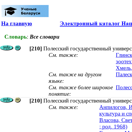
На главную
Словарь
:
Все словари
[210]
Полесский государственный универс
См. также:
Глинск
зоотех
Хмель,
См. также на другом
Палеск
языке:
См. также более широкое
Полесс
понятие:
[210]
Полесский государственный универс
См. также:
Анпилогов, И
культура и сп
Власова, Све
; род. 1968)