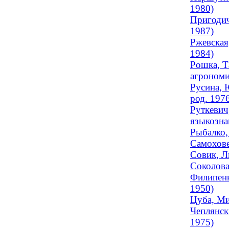
1980)
Пригодич
1987)
Ржевская
1984)
Рошка, Т
агрономи
Русина, 
род. 197
Руткевич
языкознан
Рыбалко,
Самохове
Совик, Л
Соколова
Филипенк
1950)
Цуба, Ми
Чеплянск
1975)