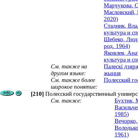
Марчукова, С
Масловский, 
2020)
Стадник, Вла
культура и сп
Шебеко, Людм
род. 1964)
Яковлев, Ана
культура и сп
См. также на
Палескі дзярж
другом языке:
жыцця
См. также более
Полесский го
широкое понятие:
[210]
Полесский государственный универс
См. также:
Бухтик, 
Васильче
1985)
Вечорко,
Володько
1961)