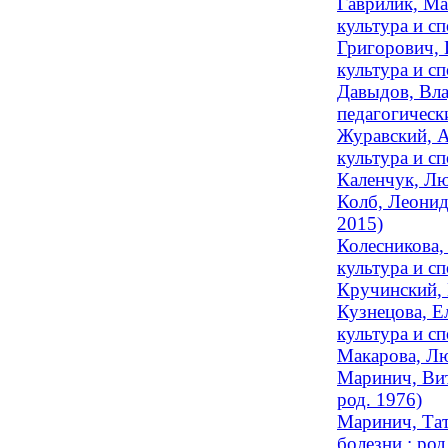
Гаврилик, Ма
культура и сп
Григорович, 
культура и сп
Давыдов, Вла
педагогическ
Журавский, А
культура и сп
Каленчук, Лю
Колб, Леонид
2015)
Колесникова,
культура и сп
Кручинский, 
Кузнецова, Е
культура и сп
Макарова, Лю
Маринич, Вит
род. 1976)
Маринич, Тат
болезни ; род