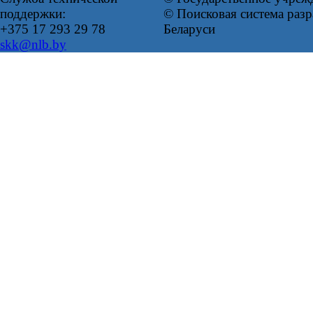
поддержки:
© Поисковая система ра
+375 17 293 29 78
Беларуси
skk@nlb.by