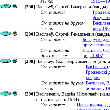
языке:
1915—19
[200]
Васільеў, Сяргей Валер'евіч (кандыд
См. также:
Гродзенс
факульт
См. также на другом
Васильев
языке:
род. 196
[200]
Васільеў, Сяргей Генадзьевіч (кандыд
См. также:
Беларускі дзя
прамысловага 
См. также на
Васильев, Сер
другом языке:
род. 1946)
[200]
Васільеў, Уладзімір Сямёнавіч (док
См. также:
Васільевы (
Гродзенскі 
хвароб
См. также на другом
Васильев, 
языке:
болезни ; 
[200]
Васількевіч, Вадзім Міхайлавіч (канд
паталогія ; нар. 1984)
См. также:
Навукова-даследчы