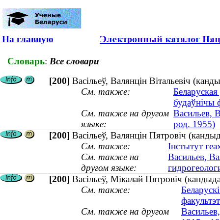
На главную
Словарь
:
Все словари
[200]
Васільеў, Валянцін Вітальевіч (канды
См. также:
Беларуская 
будаўнічы 
См. также на другом
Васильев, В
языке:
род. 1955)
[200]
Васільеў, Валянцін Пятровіч (кандыд
См. также:
Інстытут геах
См. также на
Васильев, Ва
другом языке:
гидрогеолог
[200]
Васільеў, Мікалай Пятровіч (кандыд
См. также:
Беларускі
факультэт
См. также на другом
Васильев,