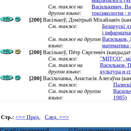
мікрабіялогіі (М
См. также на
Василькевич, Ва
другом языке:
токсикология ; 
[200]
Васількоў, Дзмітрый Мiхайлавіч (кан
См. также:
Беларускі д
і інфарматы
См. также на другом
Васильков, 
языке:
математика 
[200]
Васількоў, Пётр Сяргеевіч (кандыдат
См. также:
"МІТСО", між
См. также на
Васильков, П
другом языке:
культура и 
[200]
Васільчанка, Анастасія Алегаўна (ка
См. также:
Палескі
См. также на другом
Васильч
языке:
1985)
Стр.:
<== Пред.
След. ==>
Служба технической
© Государственное учреж