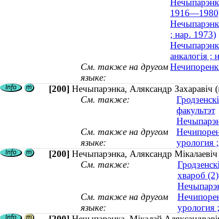
Нечыпарэнка
1916—1980
Нечыпарэнка
; нар. 1973)
Нечыпарэнка
анкалогія ; 
См. также на другом
Нечипоренки
языке:
[200]
Нечыпарэнка, Аляксандр Захаравіч (
См. также:
Гродзенск
факультэт
Нечыпарэнк
См. также на другом
Нечипорен
языке:
урология 
[200]
Нечыпарэнка, Аляксандр Мікалаевіч (
См. также:
Гродзенск
хвароб (2)
Нечыпарэн
См. также на другом
Нечипорен
языке:
урология ;
[200]
Нечыпарэнка, Мікалай Аляксандравіч 