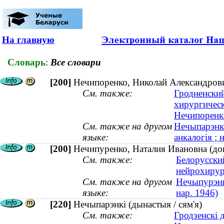
На главную
Словарь
:
Все словари
[200]
Нечипоренко, Николай Александрович
См. также:
Гродненский
хирургическ
Нечипоренки
См. также на другом
Нечыпарэнка
языке:
анкалогія ; 
[200]
Нечипуренко, Наталия Ивановна (док
См. также:
Белорусски
нейрохирур
См. также на другом
Нечыпурэнка
языке:
нар. 1946)
[220]
Нечыпарэнкі (дынастыя / сям'я)
См. также:
Гродзенскі 