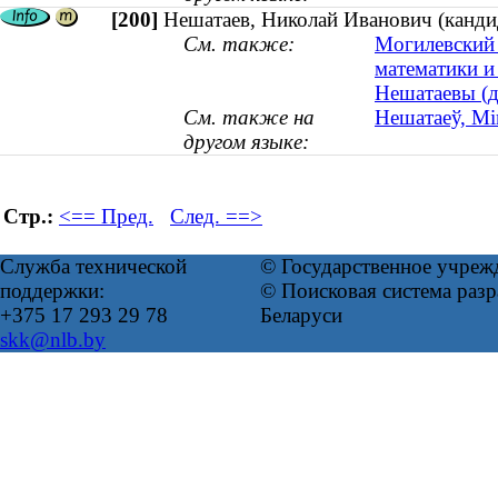
[200]
Нешатаев, Николай Иванович (канди
См. также:
Могилевский 
математики и
Нешатаевы (д
См. также на
Нешатаеў, Мі
другом языке:
Стр.:
<== Пред.
След. ==>
Служба технической
© Государственное учреж
поддержки:
© Поисковая система ра
+375 17 293 29 78
Беларуси
skk@nlb.by