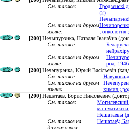
См. также:
Гродзенскі 
(2)
Нечыпарэнкі 
См. также на другом
Нечипоренко
языке:
; онкология 
[200]
Нечыпурэнка, Наталля Іванаўна (докт
См. также:
Беларускі
нейрахіру
См. также на другом
Нечипуре
языке:
род. 1946
[200]
Нечэпурэнка, Юрый Васiльевiч (канды
См. также:
Навукова-д
См. также на другом
Нечепурен
языке:
химия ; ро
[200]
Нешатаев, Борис Николаевич (докто
См. также:
Могилевский 
математики и
Нешатаевы (д
См. также на
Нешатаеў, Ба
другом языке: