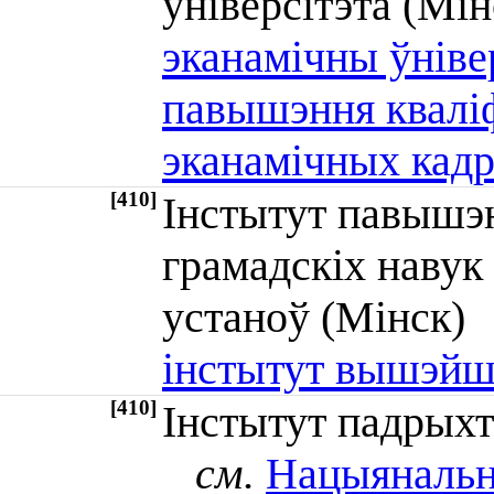
ўніверсітэта (М
эканамічны ўнівер
павышэння кваліф
эканамічных кад
[410]
Інстытут павышэ
грамадскіх наву
устаноў (Мінск
інстытут вышэйш
[410]
Інстытут падрыхт
см.
Нацыянальна