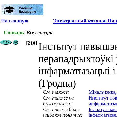
На главную
Словарь
:
Все словари
[210]
Інстытут павышэн
перападрыхтоўкі 
інфарматызацыі і 
(Гродна)
См. также:
Міхальчэнка,
См. также на
Институт пов
другом языке:
информатизац
См. также более
Інстытут пав
широкое понятие:
інфарматызац