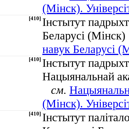
(Мінск). Універсі
[410]
Інстытут падрых
Беларусі (Мінс
навук Беларусі (М
[410]
Інстытут падрыхт
Нацыянальнай ака
см.
Нацыянальна
(Мінск). Універсі
[410]
Інстытут палітало