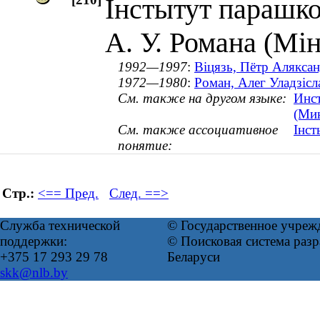
Інстытут парашко
А. У. Романа (Мі
1992—1997
:
Віцязь, Пётр Аляксан
1972—1980
:
Роман, Алег Уладзісл
См. также на другом языке:
Инст
(Мин
См. также ассоциативное
Інст
понятие:
Стр.:
<== Пред.
След. ==>
Служба технической
© Государственное учреж
поддержки:
© Поисковая система ра
+375 17 293 29 78
Беларуси
skk@nlb.by