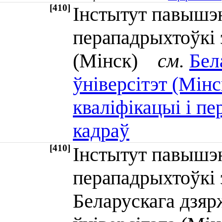
[410]
Інстытут павышэн
перападрыхтоўкі
(Мінск)
см.
Бел
ўніверсітэт (Мін
кваліфікацыі і п
кадраў
[410]
Інстытут павышэн
перападрыхтоўкі 
Беларускага дзяр