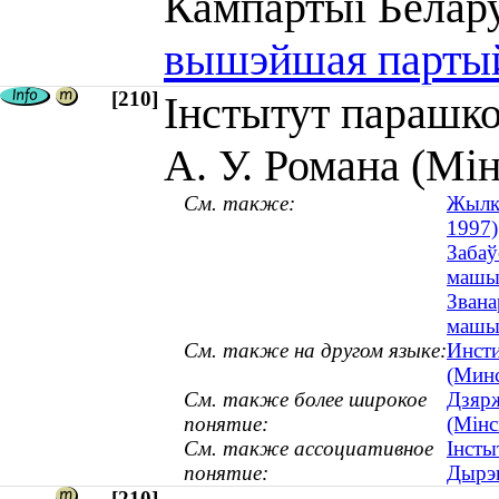
Кампартыі Белар
вышэйшая парты
[210]
Інстытут парашко
А. У. Романа (Мін
См. также:
Жылкі
1997)
Забаў
машын
Звана
машын
См. также на другом языке:
Инсти
(Мин
См. также более широкое
Дзярж
понятие:
(Мінс
См. также ассоциативное
Інсты
понятие:
Дырэ
[210]