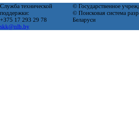
Служба технической
© Государственное учреж
поддержки:
© Поисковая система ра
+375 17 293 29 78
Беларуси
skk@nlb.by