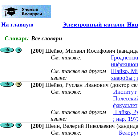
На главную
Словарь
:
Все словари
[200]
Шейко, Михаил Иосифович (кандидат
См. также:
Гродненск
инфекцион
См. также на другом
Шэйко, Міх
языке:
хваробы ; 
[200]
Шейко, Руслан Иванович (доктор сел
См. также:
Институт 
Полесский
факультет
См. также на другом
Шэйко, Ру
языке:
; нар. 197
[200]
Шеин, Валерий Николаевич (кандида
См. также:
Белору