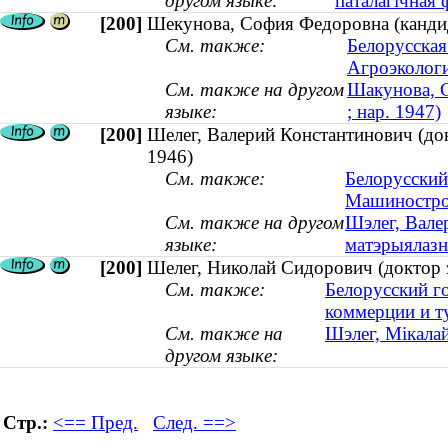
другом языке:
паталагічная ф
[200]
Шекунова, София Федоровна (кандида
См. также:
Белорусская
Агроэкологи
См. также на другом
Шакунова, С
языке:
; нар. 1947)
[200]
Шелег, Валерий Константинович (докт
1946)
См. также:
Белорусский
Машиностро
См. также на другом
Шэлег, Валер
языке:
матэрыялазна
[200]
Шелег, Николай Сидорович (доктор э
См. также:
Белорусский г
коммерции и т
См. также на
Шэлег, Мікалай
другом языке:
Стр.:
<== Пред.
След. ==>