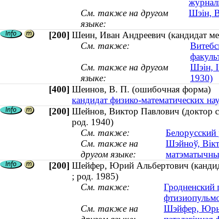
журнал
См. также на другом
Шэін, 
языке:
[200]
Шеин, Иван Андреевич (кандидат мед
См. также:
Витебс
факуль
См. также на другом
Шэін, І
языке:
1930)
[400]
Шеинов, В. П. (ошибочная форма
кандидат физико-математических наук
[200]
Шейнов, Виктор Павлович (доктор со
род. 1940)
См. также:
Белорусский
См. также на
Шэйноў, Вікт
другом языке:
матэматычных
[200]
Шейфер, Юрий Альбертович (кандида
; род. 1985)
См. также:
Гродненский 
фтизиопульм
См. также на
Шэйфер, Юрый