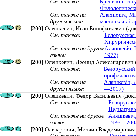
См. также:
Брестский гос
Филологическ
См. также на
Аляхновіч, Мік
другом языке:
мастацкая літ
[200]
Олешкевич, Иван Бонифатьевич (док
См. также:
Белорусская
Хирургическ
См. также на другом
Аляшкевіч, І
языке:
1977)
[200]
Олешкевич, Леонид Александрович (
См. также:
Белорусский
профилактич
См. также на
Аляшкевіч, Л
другом языке:
—2017)
[200]
Олешкевич, Федор Васильевич (докт
См. также:
Белорусски
Педиатриче
См. также на другом
Аляшкевіч,
языке:
1936—200
[200]
Олизарович, Михаил Владимирович (