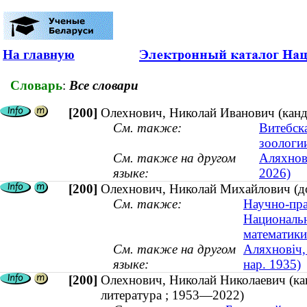
На главную
Словарь
:
Все словари
[200]
Олехнович, Николай Иванович (канд
См. также:
Витебск
зоологи
См. также на другом
Аляхнов
языке:
2026)
[200]
Олехнович, Николай Михайлович (док
См. также:
Научно-пра
Национальн
математики
См. также на другом
Аляхновіч, 
языке:
нар. 1935)
[200]
Олехнович, Николай Николаевич (кан
литература ; 1953—2022)