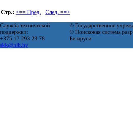
Стр.:
<== Пред.
След. ==>
Служба технической
© Государственное учреж
поддержки:
© Поисковая система ра
+375 17 293 29 78
Беларуси
skk@nlb.by