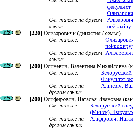
См. также:
Гомельски
факультет
Олизарович
См. также на другом
Алізаровіч
языке:
нейрахірур
[220]
Олизаровичи (династия / семья)
См. также:
Олизарович
нейрохирур
См. также на другом
Алізаровічы
языке:
[200]
Олиневич, Валентина Михайловна (ка
См. также:
Белорусский 
Факультет э
См. также на
Аліневіч, Ва
другом языке:
[200]
Олифирович, Наталья Ивановна (канд
См. также:
Белорусский госу
(Минск). Факульт
См. также на
Аліфіровіч, Натал
другом языке: