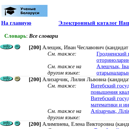
На главную
Словарь
:
Все словари
[200]
Алещик, Иван Чеславович (кандидат 
См. также:
Гродненский 
оториноларин
См. также на
Алешчык, Іва
другом языке:
отарыналарынг
[200]
Ализарчик, Лилия Львовна (кандидат
См. также:
Витебский госу
повышения квал
Витебский госу
математики и и
См. также на
Алізарчык, Лілі
другом языке:
[200]
Алимпиева, Елена Викторовна (канди