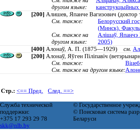
См. также на
Аліфанаў, Алякса
другом языке:
канструкцыйных 
[200]
Алишев, Япанче Вагизович (доктор 
См. также:
Белорусский го
(Минск). Факул
См. также на
Алішаў, Япанчэ 
другом языке:
2005)
[400]
Алонаў, А. П. (1875—1929)
см.
Ал
[200]
Алонаў, Яўген Піліпавіч (ветэрына
См. также:
Віцеб
См. также на другом языке:
Алоно
Стр.:
<== Пред.
След. ==>
Служба технической
© Государственное учреж
поддержки:
© Поисковая система ра
+375 17 293 29 78
Беларуси
skk@nlb.by