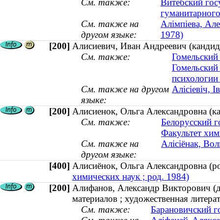
См. также:
Витебский гос
гуманитарного
См. также на
Алімпіева, Але
другом языке:
1978)
[200]
Алисиевич, Иван Андреевич (кандида
См. также:
Гомельский
Гомельский
психологии
См. также на другом
Алісіевіч, 
языке:
[200]
Алисиенок, Ольга Александровна (ка
См. также:
Белорусский г
Факультет хим
См. также на
Алісіёнак, Вол
другом языке:
[400]
Алисиёнок, Ольга Александровна (
химических наук ; род. 1984)
[200]
Алифанов, Александр Викторович (д
материалов ; художественная литера
См. также:
Барановичский г