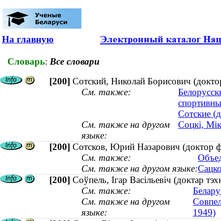
На главную
Словарь
:
Все словари
[200]
Сотский, Николай Борисович (доктор 
См. также:
Белорусск
спортивны
Сотские (д
См. также на другом
Соцкі, Мік
языке:
[200]
Сотсков, Юрий Назарович (доктор фи
См. также:
Объед
См. также на другом языке:
Сацко
[200]
Соўпель, Iгар Васiльевiч (доктар тэ
См. также:
Белару
См. также на другом
Совпел
языке:
1949)