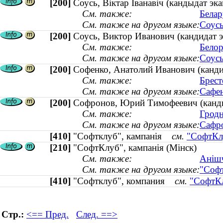
[200]
Соусь, Віктар Іванавіч (кандыдат эка
См. также:
Белар
См. также на другом языке:
Соусь
[200]
Соусь, Виктор Иванович (кандидат э
См. также:
Белор
См. также на другом языке:
Соусь
[200]
Софенко, Анатолий Иванович (кандида
См. также:
Брест
См. также на другом языке:
Сафен
[200]
Софронов, Юрий Тимофеевич (канди
См. также:
Гродн
См. также на другом языке:
Сафро
[410]
"Софтклуб", кампанія
см.
"СофтКлу
[210]
"СофтКлуб", кампанія (Мінск)
См. также:
Анішч
См. также на другом языке:
"Софт
[410]
"Софтклуб", компания
см.
"СофтКл
Стр.:
<== Пред.
След. ==>