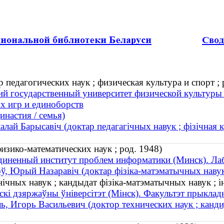
педагогических наук ; физическая культура и спорт ; 
ий государственный университет физической культуры
х игр и единоборств
инастия / семья)
алай Барысавіч (доктар педагагічных навук ; фізічная ку
зико-математических наук ; род. 1948)
иненный институт проблем информатики (Минск). Лаб
ў, Юрый Назаравіч (доктар фізіка-матэматычных навук 
хнічных навук ; кандыдат фізіка-матэматычных навук ; і
скі дзяржаўны ўніверсітэт (Мінск). Факультэт прыклад
ь, Игорь Васильевич (доктор технических наук ; канди