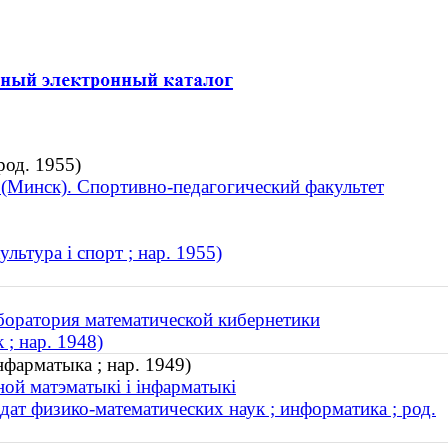
род. 1955)
 (Минск). Спортивно-педагогический факультет
льтура і спорт ; нар. 1955)
оратория математической кибернетики
; нар. 1948)
нфарматыка ; нар. 1949)
ной матэматыкі і інфарматыкі
дат физико-математических наук ; информатика ; род.