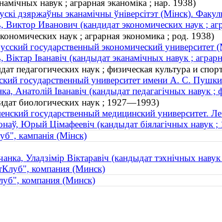
намічных навук ; аграрная эканоміка ; нар. 1938)
ускі дзяржаўны эканамічны ўніверсітэт (Мінск). Факул
, Виктор Иванович (кандидат экономических наук ; агр
кономических наук ; аграрная экономика ; род. 1938)
усский государственный экономический университет (
, Віктар Іванавіч (кандыдат эканамічных навук ; аграрн
т педагогических наук ; физическая культура и спорт 
ский государственный университет имени А. С. Пушки
ка, Анатолій Іванавіч (кандыдат педагагічных навук ; фі
дат биологических наук ; 1927—1993)
енский государственный медицинский университет. Ле
наў, Юрый Цімафеевіч (кандыдат біялагічных навук 
б", кампанія (Мінск)
анка, Уладзімір Віктаравіч (кандыдат тэхнічных навук ;
Клуб", компания (Минск)
уб", компания (Минск)