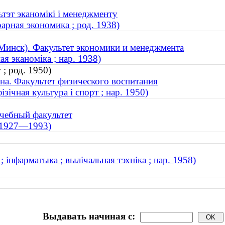
ьтэт эканомікі і менеджменту
арная экономика ; род. 1938)
Минск). Факультет экономики и менеджмента
ая эканоміка ; нар. 1938)
; род. 1950)
на. Факультет физического воспитания
зічная культура і спорт ; нар. 1950)
чебный факультет
; 1927—1993)
 інфарматыка ; вылічальная тэхніка ; нар. 1958)
Выдавать начиная с: