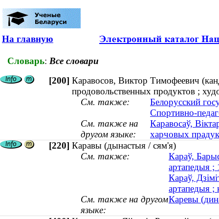
На главную
Словарь
:
Все словари
[200]
Каравосов, Виктор Тимофеевич (канд
продовольственных продуктов ; худо
См. также:
Белорусский гос
Спортивно-педаг
См. также на
Каравосаў, Вікта
другом языке:
харчовых прадукт
[220]
Каравы (дынастыя / сям'я)
См. также:
Караў, Бары
артапедыя ;
Караў, Дзімі
артапедыя ; 
См. также на другом
Каревы (дина
языке: