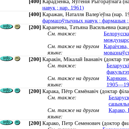
[400]
Карадзенка, Яўгенія Рыгораўнага (
навук ; нар. 1961)
[400]
Каражан, Наталля Валер'еўна (нар.
фармацэўтычных навук ; фармацыя ; 
[200]
Караичева, Татьяна Васильевна (канд
См. также:
Белорусск
междунар
См. также на другом
Караiчэва,
языке:
мовазнаўст
[200]
Каракін, Мікалай Іванавіч (доктар т
См. также:
Беларуск
факультэ
См. также на другом
Карякин, 
языке:
1905—19
[200]
Карака, Пётр Сямёнавіч (доктар філ
См. также:
Беларуск
сацыяль
См. также на другом
Карако,
языке:
[200]
Карако, Петр Семенович (доктор фи