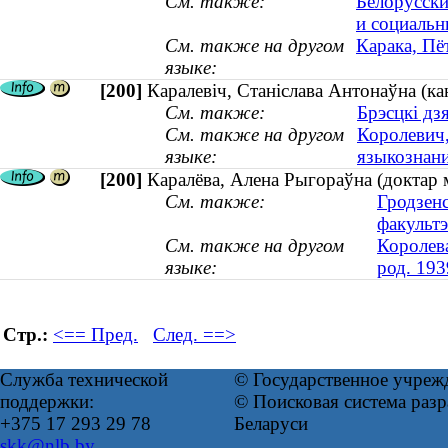
См. также:
Белорусски
и социальн
См. также на другом
Карака, Пё
языке:
[200]
Каралевіч, Станіслава Антонаўна (ка
См. также:
Брэсцкі дз
См. также на другом
Королевич,
языке:
языкознани
[200]
Каралёва, Алена Рыгораўна (доктар м
См. также:
Гродзенс
факультэ
См. также на другом
Королева
языке:
род. 193
Стр.:
<== Пред.
След. ==>
Служба технической
© Государственное учреж
поддержки:
© Поисковая система ра
+375 17 293 29 78
Беларуси
skk@nlb.by