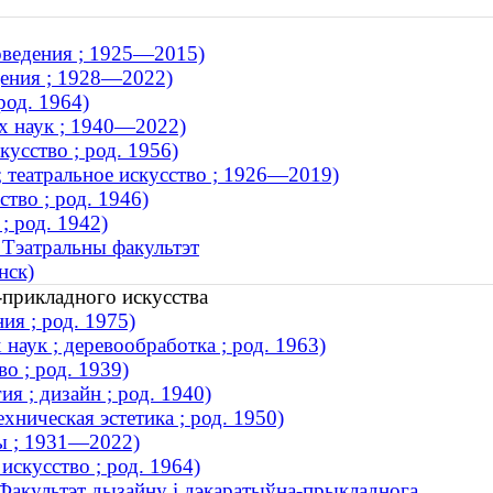
оведения ; 1925—2015)
дения ; 1928—2022)
род. 1964)
х наук ; 1940—2022)
усство ; род. 1956)
; театральное искусство ; 1926—2019)
тво ; род. 1946)
; род. 1942)
 Тэатральны факультэт
нск)
-прикладного искусства
ия ; род. 1975)
аук ; деревообработка ; род. 1963)
о ; род. 1939)
я ; дизайн ; род. 1940)
хническая эстетика ; род. 1950)
ы ; 1931—2022)
скусство ; род. 1964)
 Факультэт дызайну і дэкаратыўна-прыкладнога