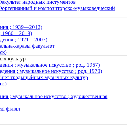
Факультет народных инстументов
 Фортепианный и композиторско-музыковедческий
ения ; 1939—2012)
 ; 1960—2018)
едения ; 1921—2007)
кальна-харавы факультэт
ск)
ных культур
ения ; музыкальное искусство ; род. 1967)
дения ; музыкальное искусство ; род. 1970)
абінет традыцыйных музычных культур
ск)
ния ; музыкальное искусство ; художественная
кі філіял