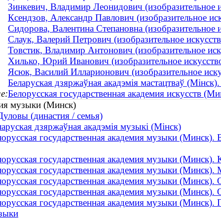
Зинкевич, Владимир Леонидович (изобразительное ис
Ксендзов, Александр Павлович (изобразительное иск
Сидорова, Валентина Степановна (изобразительное и
Слаук, Валерий Петрович (изобразительное искусство
Товстик, Владимир Антонович (изобразительное иску
Хилько, Юрий Иванович (изобразительное искусство 
Ясюк, Василий Илларионович (изобразительное искус
Беларуская дзяржаўная акадэмія мастацтваў (Мінск).
е:
Белорусская государственная академия искусств (Ми
мия музыки (Минск)
ловы (династия / семья)
ларуская дзяржаўная акадэмія музыкі (Мінск)
лорусская государственная академия музыки (Минск). 
лорусская государственная академия музыки (Минск).
лорусская государственная академия музыки (Минск).
лорусская государственная академия музыки (Минск). 
лорусская государственная академия музыки (Минск).
лорусская государственная академия музыки (Минск). 
зыки