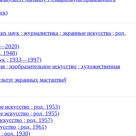
ск)
х наук ; журналистика ; экранные искусства ; род.
7—2020)
. 1948)
аук ; 1933—1997)
я ; изобразительное искусство ; художественная
ультэт экранных мастацтваў
 искусство ; род. 1953)
 искусство ; род. 1955)
скусство ; род. 1957)
сство ; род. 1961)
; род. 1930)