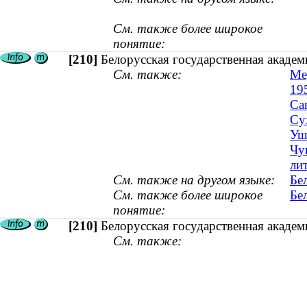
См. также более широкое
понятие:
[210]
Белорусская государственная академ
См. также:
Ме
19
Са
Су
Уш
Чу
лит
См. также на другом языке:
Бе
См. также более широкое
Бе
понятие:
[210]
Белорусская государственная академ
См. также: