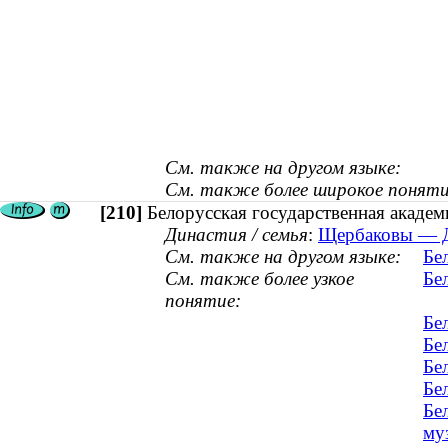
См. также на другом языке:
См. также более широкое поняти
[210]
Белорусская государственная акаде
Династия / семья
:
Щербаковы — Ду
См. также на другом языке:
Бе
См. также более узкое
Бе
понятие:
Бе
Бе
Бе
Бе
Бе
му