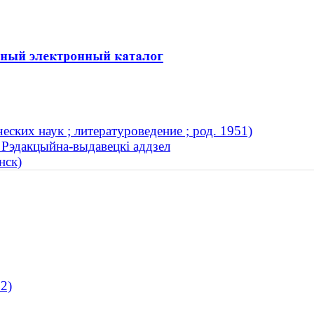
ских наук ; литературоведение ; род. 1951)
. Рэдакцыйна-выдавецкі аддзел
нск)
2)