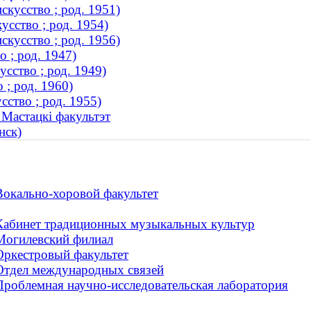
кусство ; род. 1951)
усство ; род. 1954)
скусство ; род. 1956)
 ; род. 1947)
сство ; род. 1949)
; род. 1960)
ство ; род. 1955)
 Мастацкі факультэт
нск)
Вокально-хоровой факультет
 Кабинет традиционных музыкальных культур
 Могилевский филиал
Оркестровый факультет
 Отдел международных связей
Проблемная научно-исследовательская лаборатория