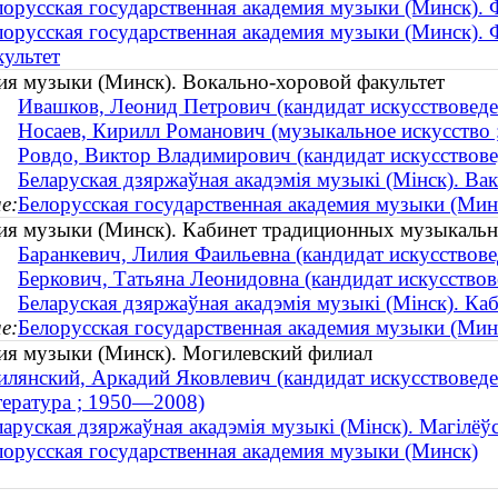
лорусская государственная академия музыки (Минск). 
лорусская государственная академия музыки (Минск).
культет
мия музыки (Минск). Вокально-хоровой факультет
Ивашков, Леонид Петрович (кандидат искусствовед
Носаев, Кирилл Романович (музыкальное искусство
Ровдо, Виктор Владимирович (кандидат искусствов
Беларуская дзяржаўная акадэмія музыкі (Мінск). Ва
е:
Белорусская государственная академия музыки (Мин
мия музыки (Минск). Кабинет традиционных музыкаль
Баранкевич, Лилия Фаильевна (кандидат искусствовед
Беркович, Татьяна Леонидовна (кандидат искусствове
Беларуская дзяржаўная акадэмія музыкі (Мінск). К
е:
Белорусская государственная академия музыки (Мин
мия музыки (Минск). Могилевский филиал
илянский, Аркадий Яковлевич (кандидат искусствоведе
тература ; 1950—2008)
ларуская дзяржаўная акадэмія музыкі (Мінск). Магілёўс
лорусская государственная академия музыки (Минск)