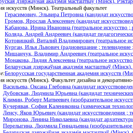
руская дзяржаўная акадэмія мастацтваў (Мінск). Рэктар
ия искусств (Минск). Театральный факультет
Герасимович, Эльвира Петровна (кандидат искусств
Громов, Ярослав Алексеевич (кандидат искусствове
Кабанова, Ирина Ивановна (театральное искусство ; 
Коляда, Андрей Андреевич (кандидат педагогически
Котовицкий, Виталий Владимирович (театральное иск
Курган, Илья Львович (радиовещание ; телевидение 
Мищанчук, Владимир Андреевич (театральное искусс
Монакова, Лидия Алексеевна (театральное искусство 
Беларуская дзяржаўная акадэмія мастацтваў (Мінск).
е:
Белорусская государственная академия искусств (Ми
ия искусств (Минск). Факультет дизайна и декоративно
Васильева, Оксана Глебовна (кандидат искусствоведен
Дубовская, Людмила Юрьевна (кандидат технических н
Климин, Роберт Матвеевич (изобразительное искусств
Кучерявая, София Калениковна (химическая технологи
Ленсу, Яков Юрьевич (кандидат искусствоведения ; те
Миронова, Ленина Николаевна (кандидат архитектур
Перелыгина, Людмила Геннадьевна (изобразительное и
Беларуская дзяржаўная акадэмія мастацтваў (Мінск).