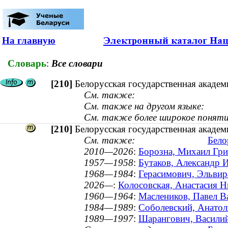
На главную
Словарь
:
Все словари
[210]
Белорусская государственная академ
См. также:
См. также на другом языке:
См. также более широкое поняти
[210]
Белорусская государственная академ
См. также:
Бело
2010—2026
:
Борозна, Михаил Григ
1957—1958
:
Бутаков, Александр 
1968—1984
:
Герасимович, Эльвир
2026—
:
Колосовская, Анастасия Ни
1960—1964
:
Маслеников, Павел В
1984—1989
:
Соболевский, Анатол
1989—1997
:
Шарангович, Василий