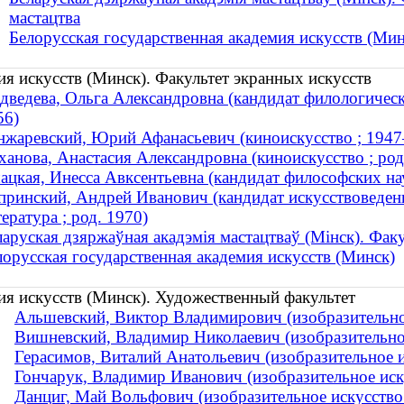
мастацтва
Белорусская государственная академия искусств (Мин
ия искусств (Минск). Факультет экранных искусств
дведева, Ольга Александровна (кандидат филологически
56)
нжаревский, Юрий Афанасьевич (киноискусство ; 194
ханова, Анастасия Александровна (киноискусство ; род
ацкая, Инесса Авксентьевна (кандидат философских н
принский, Андрей Иванович (кандидат искусствоведени
ература ; род. 1970)
ларуская дзяржаўная акадэмія мастацтваў (Мінск). Фак
лорусская государственная академия искусств (Минск)
ия искусств (Минск). Художественный факультет
Альшевский, Виктор Владимирович (изобразительное
Вишневский, Владимир Николаевич (изобразительное
Герасимов, Виталий Анатольевич (изобразительное и
Гончарук, Владимир Иванович (изобразительное иску
Данциг, Май Вольфович (изобразительное искусство 