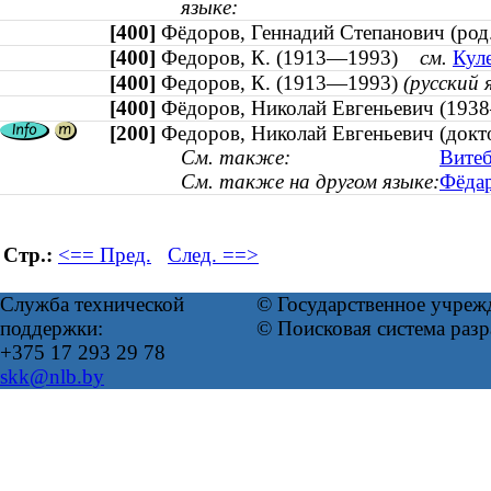
языке:
[400]
Фёдоров, Геннадий Степанович (ро
[400]
Федоров, К. (1913—1993)
см.
Кул
[400]
Федоров, К. (1913—1993)
(русский 
[400]
Фёдоров, Николай Евгеньевич (1
[200]
Федоров, Николай Евгеньевич (докт
См. также:
Витеб
См. также на другом языке:
Фёдар
Стр.:
<== Пред.
След. ==>
Служба технической
© Государственное учреж
поддержки:
© Поисковая система раз
+375 17 293 29 78
skk@nlb.by