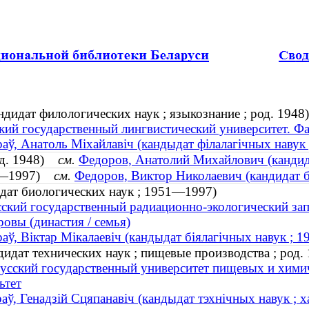
идат филологических наук ; языкознание ; род. 1948)
ий государственный лингвистический университет. Фа
аў, Анатоль Міхайлавіч (кандыдат філалагічных навук ;
од. 1948)
см.
Федоров, Анатолий Михайлович (кандида
51—1997)
см.
Федоров, Виктор Николаевич (кандидат 
дат биологических наук ; 1951—1997)
ский государственный радиационно-экологический зап
овы (династия / семья)
аў, Віктар Мікалаевіч (кандыдат біялагічных навук ;
идат технических наук ; пищевые производства ; род. 
усский государственный университет пищевых и хими
ьтет
аў, Генадзій Сцяпанавіч (кандыдат тэхнічных навук ; х