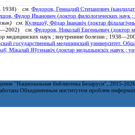
д. 1938)
см.
Федоров, Геннадий Степанович (кандидат 
ешов, Федор Иванович (доктор филологических наук ;
язык)
см.
Куляшоў, Фёдар Іванавіч (доктар філалагічн
938—2002)
см.
Федоров, Николай Евгеньевич (доктор м
ор медицинских наук ; внутренние болезни ; 1938—20
ский государственный медицинский университет. Общ
аў, Мікалай Яўгенавіч (доктар медыцынскіх навук ; 
дение "Национальная библиотека Беларуси", 2015-202
работана Объединенным институтом проблем информа