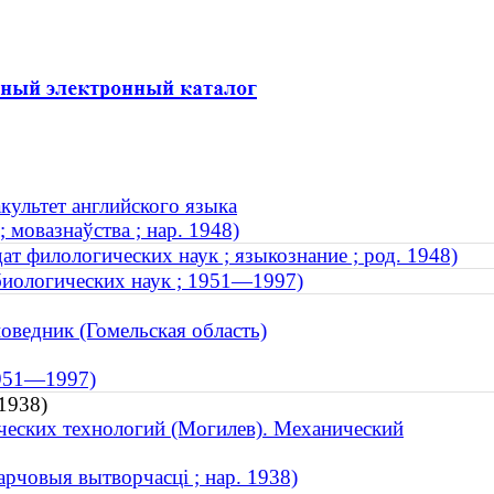
культет английского языка
 мовазнаўства ; нар. 1948)
т филологических наук ; языкознание ; род. 1948)
биологических наук ; 1951—1997)
оведник (Гомельская область)
 1951—1997)
1938)
ческих технологий (Могилев). Механический
арчовыя вытворчасці ; нар. 1938)