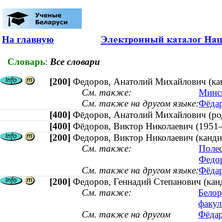
На главную
Словарь
:
Все словари
[200]
Федоров, Анатолий Михайлович (канд
См. также:
Минск
См. также на другом языке:
Фёдар
[400]
Фёдоров, Анатолий Михайлович (р
[400]
Фёдоров, Виктор Николаевич (19
[200]
Федоров, Виктор Николаевич (канди
См. также:
Полес
Федор
См. также на другом языке:
Фёдар
[200]
Федоров, Геннадий Степанович (канд
См. также:
Белор
факул
См. также на другом
Фёдар