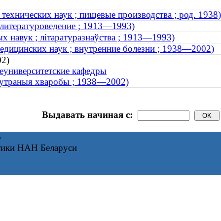
технических наук ; пищевые производства ; род. 1938)
 литературоведение ; 1913—1993)
ых навук ; літаратуразнаўства ; 1913—1993)
едицинских наук ; внутренние болезни ; 1938—2002)
02)
еуниверситетские кафедры
унутраныя хваробы ; 1938—2002)
Выдавать начиная с:
6
тики НАН Беларуси