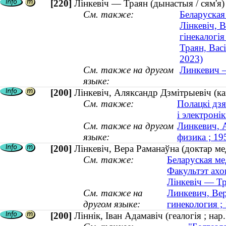
[220]
Лінкевіч — Траян (дынастыя / сям'я)
См. также:
Беларуская
Лінкевіч, 
гінекалогі
Траян, Вас
2023)
См. также на другом
Линкевич —
языке:
[200]
Лінкевіч, Аляксандр Дзмітрыевіч (к
См. также:
Полацкі дзя
і электронік
См. также на другом
Линкевич, 
языке:
физика ; 1
[200]
Лінкевіч, Вера Раманаўна (доктар ме
См. также:
Беларуская ме
Факультэт ахо
Лінкевіч — Тр
См. также на
Линкевич, Вер
другом языке:
гинекология 
[200]
Ліннік, Іван Адамавіч (геалогія ; нар