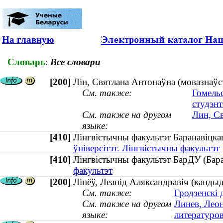
На главную
Словарь
:
Все словари
[200]
Лін, Святлана Антонаўна (мовазнаўст
См. также:
Гомель
студэнт
См. также на другом
Лин, Св
языке:
[410]
Лінгвістычны факультэт Баранавіцк
ўніверсітэт. Лінгвістычны факультэт
[410]
Лінгвістычны факультэт БарДУ (Ба
факультэт
[200]
Лінёў, Леанід Аляксандравіч (кандыд
См. также:
Гродзенскі 
См. также на другом
Линев, Леон
языке:
литературо