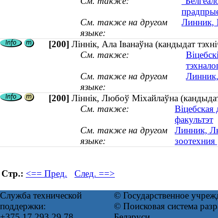
См. также:
"Белгеало
прадпрые
См. также на другом
Линник, 
языке:
[200]
Ліннік, Ала Іванаўна (кандыдат тэхні
См. также:
Віцебск
тэхнало
См. также на другом
Линник,
языке:
[200]
Ліннік, Любоў Міхайлаўна (кандыдат 
См. также:
Віцебская
факультэт
См. также на другом
Линник, Л
языке:
зоотехния 
Стр.:
<== Пред.
След. ==>
Служба технической
© Государственное учреж
поддержки:
© Поисковая система ра
+375 17 293 29 78
Беларуси