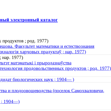
 продуктов ; род. 1977)
ешова. Факультет математики и естествознания
эхналогія харчовых прадуктаў ; нар. 1977)
 нар. 1977)
льтэт матэматыкі і прыродазнаўства
 технология продовольственных продуктов ; род. 1977)
дидат биологических наук ; 1904— )
ства и плодоовощеводства (поселок Самохваловичи,
 ; 1904—)