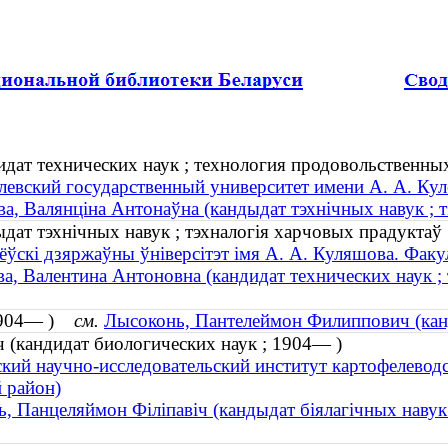
дат технических наук ; технология продовольственных
евский государственный университет имени А. А. Кул
а, Валянціна Антонаўна (кандыдат тэхнічных навук ; т
ат тэхнічных навук ; тэхналогія харчовых прадуктаў ;
ёўскі дзяржаўны ўніверсітэт імя А. А. Куляшова. Факу
а, Валентина Антоновна (кандидат технических наук ;
(1904— )
см.
Лысоконь, Пантелеймон Филиппович (кан
(кандидат биологических наук ; 1904— )
кий научно-исследовательский институт картофелевод
 район)
, Панцеляймон Філіпавіч (кандыдат біялагічных навук