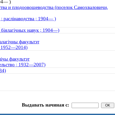
04— )
ства и плодоовощеводства (поселок Самохваловичи,
; раслінаводства ; 1904— )
 біялагічных навук ; 1904—)
алагічны факультэт
; 1952—2014)
нічы факультэт
тельство ; 1932—2007)
34)
Выдавать начиная с: