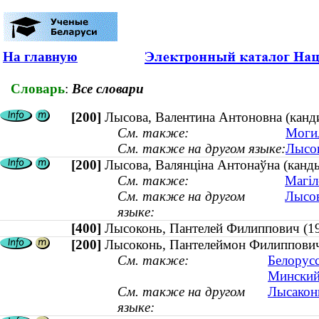
На главную
Словарь
:
Все словари
[200]
Лысова, Валентина Антоновна (канди
См. также:
Могил
См. также на другом языке:
Лысов
[200]
Лысова, Валянціна Антонаўна (кандыд
См. также:
Магіл
См. также на другом
Лысов
языке:
[400]
Лысоконь, Пантелей Филиппович 
[200]
Лысоконь, Пантелеймон Филиппович 
См. также:
Белорусс
Минский
См. также на другом
Лысаконь
языке: