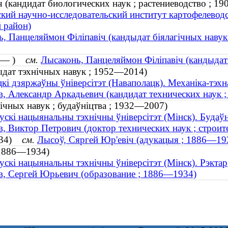
(кандидат биологических наук ; растениеводство ; 19
кий научно-исследовательский институт картофелевод
 район)
, Панцеляймон Філіпавіч (кандыдат біялагічных навук 
904— )
см.
Лысаконь, Панцеляймон Філіпавіч (кандыдат
ыдат тэхнічных навук ; 1952—2014)
кі дзяржаўны ўніверсітэт (Наваполацк). Механіка-тэхн
, Александр Аркадьевич (кандидат технических наук 
нічных навук ; будаўніцтва ; 1932—2007)
ускі нацыянальны тэхнічны ўніверсітэт (Мінск). Будаў
, Виктор Петрович (доктор технических наук ; строи
1934)
см.
Лысоў, Сяргей Юр'евіч (адукацыя ; 1886—19
 1886—1934)
ускі нацыянальны тэхнічны ўніверсітэт (Мінск). Рэктар
, Сергей Юрьевич (образование ; 1886—1934)