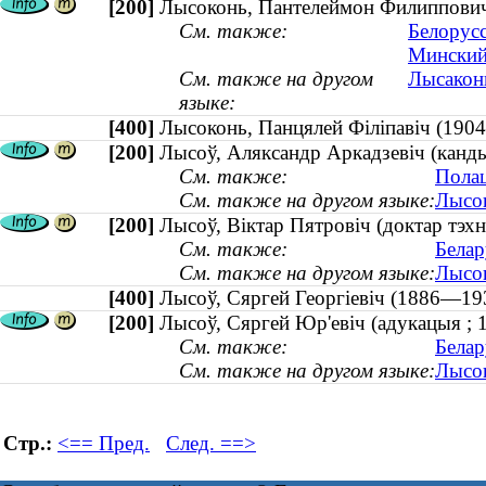
[200]
Лысоконь, Пантелеймон Филиппович 
См. также:
Белорусс
Минский
См. также на другом
Лысаконь
языке:
[400]
Лысоконь, Панцялей Філіпавіч (1
[200]
Лысоў, Аляксандр Аркадзевіч (канд
См. также:
Полац
См. также на другом языке:
Лысов
[200]
Лысоў, Віктар Пятровіч (доктар тэх
См. также:
Белар
См. также на другом языке:
Лысов
[400]
Лысоў, Сяргей Георгіевіч (1886—
[200]
Лысоў, Сяргей Юр'евіч (адукацыя ;
См. также:
Белар
См. также на другом языке:
Лысов
Стр.:
<== Пред.
След. ==>