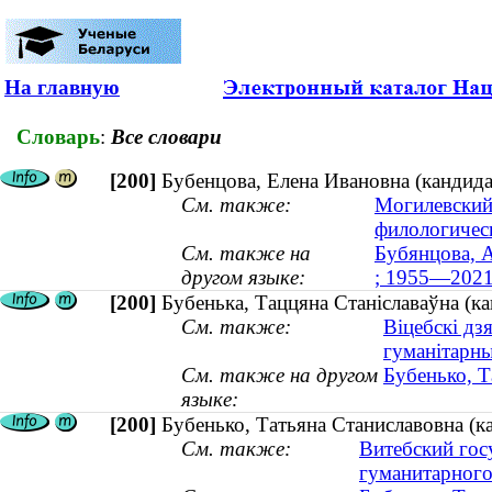
На главную
Словарь
:
Все словари
[200]
Бубенцова, Елена Ивановна (кандида
См. также:
Могилевский
филологичес
См. также на
Бубянцова, А
другом языке:
; 1955—2021
[200]
Бубенька, Таццяна Станіславаўна (ка
См. также:
Віцебскі дз
гуманітарны
См. также на другом
Бубенько, Т
языке:
[200]
Бубенько, Татьяна Станиславовна (ка
См. также:
Витебский гос
гуманитарного