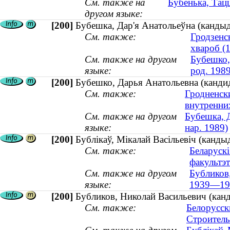
См. также на
Бубенька, Тацц
другом языке:
[200]
Бубешка, Дар'я Анатольеўна (кандыд
См. также:
Гродзенс
хвароб (1
См. также на другом
Бубешко,
языке:
род. 1989
[200]
Бубешко, Дарья Анатольевна (кандид
См. также:
Гродненск
внутренних
См. также на другом
Бубешка, Д
языке:
нар. 1989)
[200]
Бублікаў, Мікалай Васільевіч (канды
См. также:
Беларускі
факультэт
См. также на другом
Бубликов,
языке:
1939—19
[200]
Бубликов, Николай Васильевич (канд
См. также:
Белорусск
Строитель