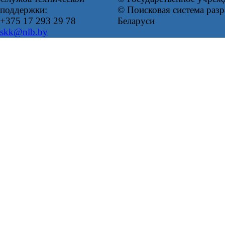
поддержки:
© Поисковая система ра
+375 17 293 29 78
Беларуси
skk@nlb.by