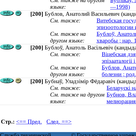
См. также на другом
Бублікаў, 
языке:
—1998)
[200]
Бублов, Анатолий Васильевич (канди
См. также:
Витебская госу
эпизоотологии
См. также на
Бублоў, Анатол
другом языке:
хваробы ; нар. 
[200]
Бублоў, Анатоль Васільевіч (кандыд
См. также:
Віцебская дз
эпізааталогіі
См. также на
Бублов, Анат
другом языке:
болезни ; род
[200]
Бубнаў, Уладзімір Фёдаравіч (кандыд
См. также:
Беларускі н
См. также на другом
Бубнов, Вла
языке:
мелиорация 
Стр.:
<== Пред.
След. ==>
Служба технической
© Государственное учреж